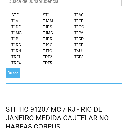
STF
STJ
TJAC
TJAL
TJAM
TJCE
TJDF
TJES
TJGO
TJMG
TJMS
TJPA
TJPI
TJPR
TJRR
TJRS
TJSC
TJSP
TJRN
TJTO
TNU
TRF1
TRF2
TRF3
TRF4
TRF5
Busca
STF HC 91207 MC / RJ - RIO DE
JANEIRO MEDIDA CAUTELAR NO
HABEAS CORPUS