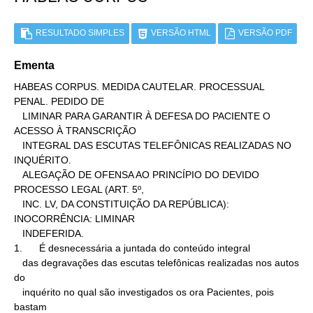
RESULTADO SIMPLES
VERSÃO HTML
VERSÃO PDF
Ementa
HABEAS CORPUS. MEDIDA CAUTELAR. PROCESSUAL 
PENAL. PEDIDO DE

   LIMINAR PARA GARANTIR À DEFESA DO PACIENTE O 
ACESSO À TRANSCRIÇÃO

   INTEGRAL DAS ESCUTAS TELEFÔNICAS REALIZADAS NO 
INQUÉRITO.

   ALEGAÇÃO DE OFENSA AO PRINCÍPIO DO DEVIDO 
PROCESSO LEGAL (ART. 5º,

   INC. LV, DA CONSTITUIÇÃO DA REPÚBLICA): 
INOCORRÊNCIA: LIMINAR

   INDEFERIDA.

1.      É desnecessária a juntada do conteúdo integral

   das degravações das escutas telefônicas realizadas nos autos 
do

   inquérito no qual são investigados os ora Pacientes, pois 
bastam
