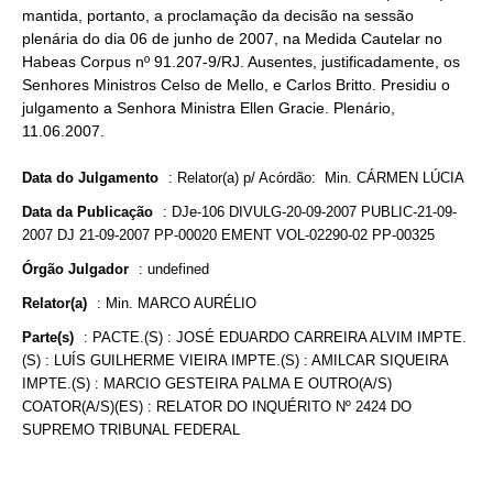
mantida, portanto, a proclamação da decisão na sessão
plenária do dia 06 de junho de 2007, na Medida Cautelar no
Habeas Corpus nº 91.207-9/RJ. Ausentes, justificadamente, os
Senhores Ministros Celso de Mello, e Carlos Britto. Presidiu o
julgamento a Senhora Ministra Ellen Gracie. Plenário,
11.06.2007.
Data do Julgamento
:
Relator(a) p/ Acórdão: Min. CÁRMEN LÚCIA
Data da Publicação
:
DJe-106 DIVULG-20-09-2007 PUBLIC-21-09-
2007 DJ 21-09-2007 PP-00020 EMENT VOL-02290-02 PP-00325
Órgão Julgador
:
undefined
Relator(a)
:
Min. MARCO AURÉLIO
Parte(s)
:
PACTE.(S) : JOSÉ EDUARDO CARREIRA ALVIM IMPTE.
(S) : LUÍS GUILHERME VIEIRA IMPTE.(S) : AMILCAR SIQUEIRA
IMPTE.(S) : MARCIO GESTEIRA PALMA E OUTRO(A/S)
COATOR(A/S)(ES) : RELATOR DO INQUÉRITO Nº 2424 DO
SUPREMO TRIBUNAL FEDERAL