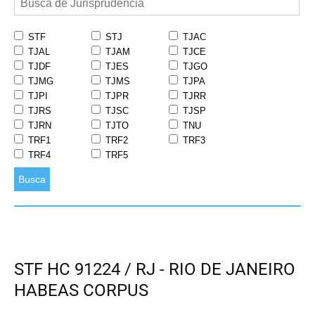
STF
STJ
TJAC
TJAL
TJAM
TJCE
TJDF
TJES
TJGO
TJMG
TJMS
TJPA
TJPI
TJPR
TJRR
TJRS
TJSC
TJSP
TJRN
TJTO
TNU
TRF1
TRF2
TRF3
TRF4
TRF5
Busca
STF HC 91224 / RJ - RIO DE JANEIRO
HABEAS CORPUS