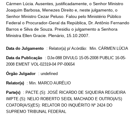
Cármen Lúcia. Ausentes, justificadamente, o Senhor Ministro
Joaquim Barbosa, Menezes Direito e, neste julgamento, o
Senhor Ministro Cezar Peluso. Falou pelo Ministério Público
Federal o Procurador-Geral da República, Dr. Antônio Fernando
Barros e Silva de Souza. Presidiu o julgamento a Senhora
Ministra Ellen Gracie. Plenário, 15.10.2007.
Data do Julgamento
:
Relator(a) p/ Acórdão: Min. CÁRMEN LÚCIA
Data da Publicação
:
DJe-088 DIVULG 15-05-2008 PUBLIC 16-05-
2008 EMENT VOL-02319-04 PP-00654
Órgão Julgador
:
undefined
Relator(a)
:
Min. MARCO AURÉLIO
Parte(s)
:
PACTE.(S): JOSÉ RICARDO DE SIQUEIRA REGUEIRA
IMPTE.(S): NELIO ROBERTO SEIDL MACHADO E OUTRO(A/S)
COATOR(A/S)(ES): RELATOR DO INQUÉRITO Nº 2424 DO
SUPREMO TRIBUNAL FEDERAL