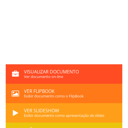
VISUALIZAR DOCUMENTO
Ver documento on-line
VER FLIPBOOK
Exibir documento como o FlipBook
VER SLIDESHOW
Exibir documento como apresentação de slides