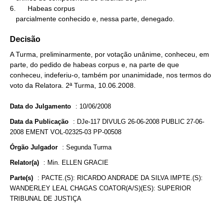
6.      Habeas corpus

   parcialmente conhecido e, nessa parte, denegado.
Decisão
A Turma, preliminarmente, por votação unânime, conheceu, em
parte, do pedido de habeas corpus e, na parte de que
conheceu, indeferiu-o, também por unanimidade, nos termos do
voto da Relatora. 2ª Turma, 10.06.2008.
Data do Julgamento
:
10/06/2008
Data da Publicação
:
DJe-117 DIVULG 26-06-2008 PUBLIC 27-06-
2008 EMENT VOL-02325-03 PP-00508
Órgão Julgador
:
Segunda Turma
Relator(a)
:
Min. ELLEN GRACIE
Parte(s)
:
PACTE.(S): RICARDO ANDRADE DA SILVA IMPTE.(S):
WANDERLEY LEAL CHAGAS COATOR(A/S)(ES): SUPERIOR
TRIBUNAL DE JUSTIÇA