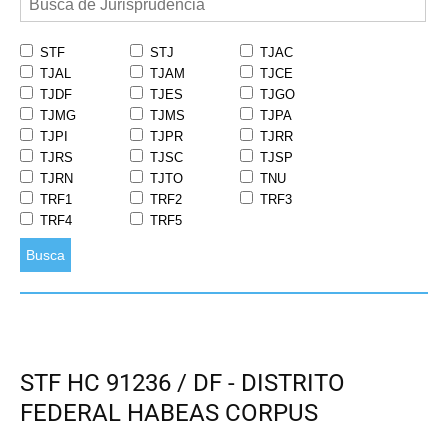
STF
STJ
TJAC
TJAL
TJAM
TJCE
TJDF
TJES
TJGO
TJMG
TJMS
TJPA
TJPI
TJPR
TJRR
TJRS
TJSC
TJSP
TJRN
TJTO
TNU
TRF1
TRF2
TRF3
TRF4
TRF5
Busca
STF HC 91236 / DF - DISTRITO
FEDERAL HABEAS CORPUS