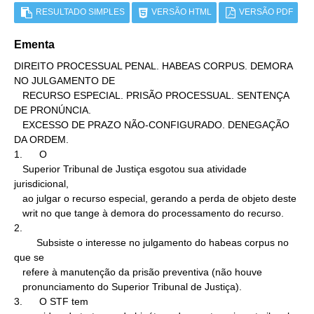
RESULTADO SIMPLES
VERSÃO HTML
VERSÃO PDF
Ementa
DIREITO PROCESSUAL PENAL. HABEAS CORPUS. DEMORA 
NO JULGAMENTO DE

   RECURSO ESPECIAL. PRISÃO PROCESSUAL. SENTENÇA 
DE PRONÚNCIA.

   EXCESSO DE PRAZO NÃO-CONFIGURADO. DENEGAÇÃO 
DA ORDEM.

1.      O

   Superior Tribunal de Justiça esgotou sua atividade 
jurisdicional,

   ao julgar o recurso especial, gerando a perda de objeto deste

   writ no que tange à demora do processamento do recurso.

2.

        Subsiste o interesse no julgamento do habeas corpus no 
que se

   refere à manutenção da prisão preventiva (não houve

   pronunciamento do Superior Tribunal de Justiça).

3.      O STF tem
