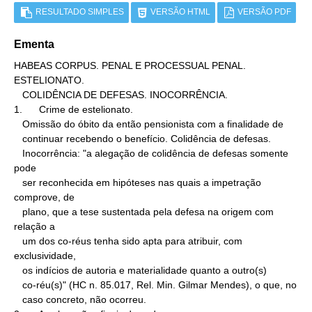
RESULTADO SIMPLES
VERSÃO HTML
VERSÃO PDF
Ementa
HABEAS CORPUS. PENAL E PROCESSUAL PENAL. 
ESTELIONATO.

   COLIDÊNCIA DE DEFESAS. INOCORRÊNCIA.

1.      Crime de estelionato.

   Omissão do óbito da então pensionista com a finalidade de

   continuar recebendo o benefício. Colidência de defesas.

   Inocorrência: "a alegação de colidência de defesas somente 
pode

   ser reconhecida em hipóteses nas quais a impetração 
comprove, de

   plano, que a tese sustentada pela defesa na origem com 
relação a

   um dos co-réus tenha sido apta para atribuir, com 
exclusividade,

   os indícios de autoria e materialidade quanto a outro(s)

   co-réu(s)" (HC n. 85.017, Rel. Min. Gilmar Mendes), o que, no

   caso concreto, não ocorreu.
