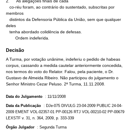
2.      As alegações finais de cada

   co-réu foram, ao contrário do sustentado, subscritas por 
membros

   distintos da Defensoria Pública da União, sem que qualquer 
deles

   tenha abordado colidência de defesas.

        Ordem indeferida.
Decisão
A Turma, por votação unânime, indeferiu o pedido de habeas
corpus, cassando a medida cautelar anteriormente concedida,
nos termos do voto do Relator. Falou, pela paciente, o Dr.
Gustavo de Almeida Ribeiro. Não participou do julgamento o
Senhor Ministro Cezar Peluso. 2ª Turma, 11.11.2008.
Data do Julgamento
:
11/11/2008
Data da Publicação
:
DJe-075 DIVULG 23-04-2009 PUBLIC 24-04-
2009 EMENT VOL-02357-01 PP-00126 RTJ VOL-00210-02 PP-00679
LEXSTF v. 31, n. 364, 2009, p. 333-339
Órgão Julgador
:
Segunda Turma