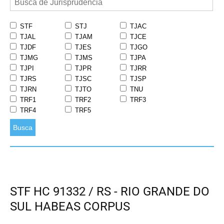
STF
STJ
TJAC
TJAL
TJAM
TJCE
TJDF
TJES
TJGO
TJMG
TJMS
TJPA
TJPI
TJPR
TJRR
TJRS
TJSC
TJSP
TJRN
TJTO
TNU
TRF1
TRF2
TRF3
TRF4
TRF5
Busca
STF HC 91332 / RS - RIO GRANDE DO
SUL HABEAS CORPUS