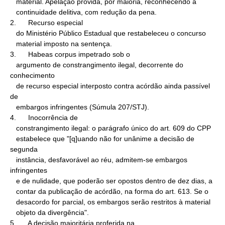
   material. Apelação provida, por maioria, reconhecendo a

   continuidade delitiva, com redução da pena.

2.      Recurso especial

   do Ministério Público Estadual que restabeleceu o concurso

   material imposto na sentença.

3.      Habeas corpus impetrado sob o

   argumento de constrangimento ilegal, decorrente do 
conhecimento

   de recurso especial interposto contra acórdão ainda passível 
de

   embargos infringentes (Súmula 207/STJ).

4.      Inocorrência de

   constrangimento ilegal: o parágrafo único do art. 609 do CPP

   estabelece que "[q]uando não for unânime a decisão de 
segunda

   instância, desfavorável ao réu, admitem-se embargos 
infringentes

   e de nulidade, que poderão ser opostos dentro de dez dias, a

   contar da publicação de acórdão, na forma do art. 613. Se o

   desacordo for parcial, os embargos serão restritos à material

   objeto da divergência".

5.      A decisão majoritária proferida na
