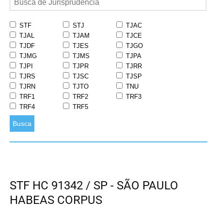
STF
STJ
TJAC
TJAL
TJAM
TJCE
TJDF
TJES
TJGO
TJMG
TJMS
TJPA
TJPI
TJPR
TJRR
TJRS
TJSC
TJSP
TJRN
TJTO
TNU
TRF1
TRF2
TRF3
TRF4
TRF5
Busca
STF HC 91342 / SP - SÃO PAULO
HABEAS CORPUS