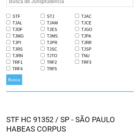
STF
STJ
TJAC
TJAL
TJAM
TJCE
TJDF
TJES
TJGO
TJMG
TJMS
TJPA
TJPI
TJPR
TJRR
TJRS
TJSC
TJSP
TJRN
TJTO
TNU
TRF1
TRF2
TRF3
TRF4
TRF5
Busca
STF HC 91352 / SP - SÃO PAULO
HABEAS CORPUS