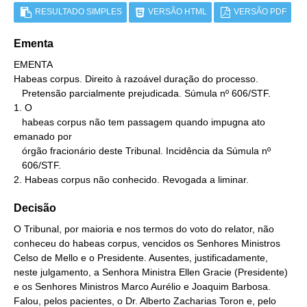
RESULTADO SIMPLES
VERSÃO HTML
VERSÃO PDF
Ementa
EMENTA

Habeas corpus. Direito à razoável duração do processo.

   Pretensão parcialmente prejudicada. Súmula nº 606/STF.

1. O

   habeas corpus não tem passagem quando impugna ato 
emanado por

   órgão fracionário deste Tribunal. Incidência da Súmula nº

   606/STF.

2. Habeas corpus não conhecido. Revogada a liminar.
Decisão
O Tribunal, por maioria e nos termos do voto do relator, não
conheceu do habeas corpus, vencidos os Senhores Ministros
Celso de Mello e o Presidente. Ausentes, justificadamente,
neste julgamento, a Senhora Ministra Ellen Gracie (Presidente)
e os Senhores Ministros Marco Aurélio e Joaquim Barbosa.
Falou, pelos pacientes, o Dr. Alberto Zacharias Toron e, pelo