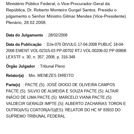
Ministério Público Federal, o Vice-Procurador-Geral da
República, Dr. Roberto Monteiro Gurgel Santos. Presidiu o
julgamento o Senhor Ministro Gilmar Mendes (Vice-Presidente).
Plenário, 28.02.2008.
Data do Julgamento
:
28/02/2008
Data da Publicação
:
DJe-070 DIVULG 17-04-2008 PUBLIC 18-04-
2008 EMENT VOL-02315-03 PP-00702 RTJ VOL-00206-02 PP-00808
LEXSTF v. 30, n. 357, 2008, p. 316-349
Órgão Julgador
:
Tribunal Pleno
Relator(a)
:
Min. MENEZES DIREITO
Parte(s)
:
PACTE.(S): JOSÉ DIOGO DE OLIVEIRA CAMPOS
PACTE.(S): SILVIO DE ALMEIDA E SOUZA PACTE.(S): ALTAIR
INÁCIO DE LIMA PACTE.(S): MARCELO VIANA PACTE.(S):
VALDECIR GERALDI IMPTE.(S): ALBERTO ZACHARIAS TORON E
OUTRO(A/S) COATOR(A/S)(ES): RELATOR DO HC Nº 83933 DO
SUPREMO TRIBUNAL FEDERAL