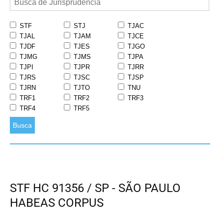
STF
STJ
TJAC
TJAL
TJAM
TJCE
TJDF
TJES
TJGO
TJMG
TJMS
TJPA
TJPI
TJPR
TJRR
TJRS
TJSC
TJSP
TJRN
TJTO
TNU
TRF1
TRF2
TRF3
TRF4
TRF5
Busca
STF HC 91356 / SP - SÃO PAULO
HABEAS CORPUS