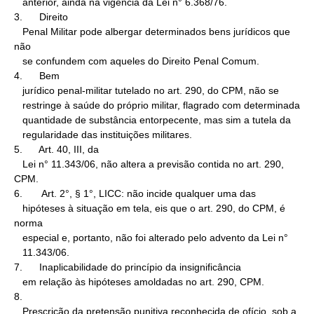
   anterior, ainda na vigência da Lei n° 6.368/76.

3.      Direito

   Penal Militar pode albergar determinados bens jurídicos que 
não

   se confundem com aqueles do Direito Penal Comum.

4.      Bem

   jurídico penal-militar tutelado no art. 290, do CPM, não se

   restringe à saúde do próprio militar, flagrado com determinada

   quantidade de substância entorpecente, mas sim a tutela da

   regularidade das instituições militares.

5.      Art. 40, III, da

   Lei n° 11.343/06, não altera a previsão contida no art. 290, 
CPM.

6.       Art. 2°, § 1°, LICC: não incide qualquer uma das

   hipóteses à situação em tela, eis que o art. 290, do CPM, é 
norma

   especial e, portanto, não foi alterado pelo advento da Lei n°

   11.343/06.

7.      Inaplicabilidade do princípio da insignificância

   em relação às hipóteses amoldadas no art. 290, CPM.

8.

   Prescrição da pretensão punitiva reconhecida de ofício, sob a
