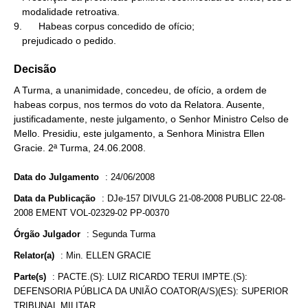
   modalidade retroativa.

9.      Habeas corpus concedido de ofício;

   prejudicado o pedido.
Decisão
A Turma, a unanimidade, concedeu, de ofício, a ordem de
habeas corpus, nos termos do voto da Relatora. Ausente,
justificadamente, neste julgamento, o Senhor Ministro Celso de
Mello. Presidiu, este julgamento, a Senhora Ministra Ellen
Gracie. 2ª Turma, 24.06.2008.
Data do Julgamento
:
24/06/2008
Data da Publicação
:
DJe-157 DIVULG 21-08-2008 PUBLIC 22-08-
2008 EMENT VOL-02329-02 PP-00370
Órgão Julgador
:
Segunda Turma
Relator(a)
:
Min. ELLEN GRACIE
Parte(s)
:
PACTE.(S): LUIZ RICARDO TERUI IMPTE.(S):
DEFENSORIA PÚBLICA DA UNIÃO COATOR(A/S)(ES): SUPERIOR
TRIBUNAL MILITAR