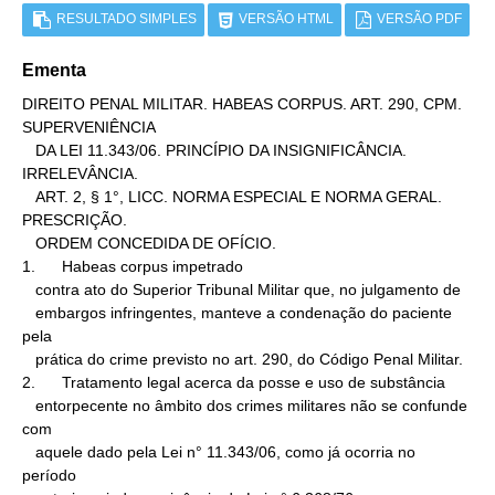
RESULTADO SIMPLES
VERSÃO HTML
VERSÃO PDF
Ementa
DIREITO PENAL MILITAR. HABEAS CORPUS. ART. 290, CPM. 
SUPERVENIÊNCIA

   DA LEI 11.343/06. PRINCÍPIO DA INSIGNIFICÂNCIA. 
IRRELEVÂNCIA.

   ART. 2, § 1°, LICC. NORMA ESPECIAL E NORMA GERAL. 
PRESCRIÇÃO.

   ORDEM CONCEDIDA DE OFÍCIO.

1.      Habeas corpus impetrado

   contra ato do Superior Tribunal Militar que, no julgamento de

   embargos infringentes, manteve a condenação do paciente 
pela

   prática do crime previsto no art. 290, do Código Penal Militar.

2.      Tratamento legal acerca da posse e uso de substância

   entorpecente no âmbito dos crimes militares não se confunde 
com

   aquele dado pela Lei n° 11.343/06, como já ocorria no 
período
