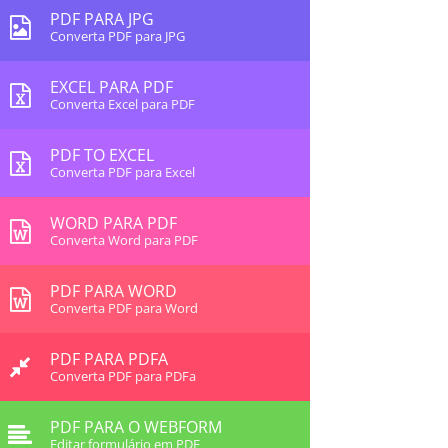
PDF PARA JPG
Converta PDF para JPG
EXCEL PARA PDF
Converta Excel para PDF
PDF TO EXCEL
Converta PDF para Excel
WORD PARA PDF
Converta Word para PDF
PDF PARA WORD
Converta PDF para Word
PDF PARA PDFA
Converta PDF para PDFa
PDF PARA O WEBFORM
Editar formulário em PDF