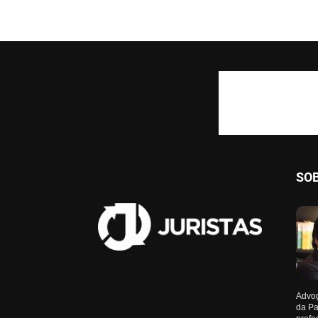
SO
Advog
da Pa