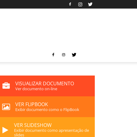
VISUALIZAR DOCUMENTO
Ver documento on-line
VER FLIPBOOK
Exibir documento como o FlipBook
VER SLIDESHOW
Exibir documento como apresentação de
slides