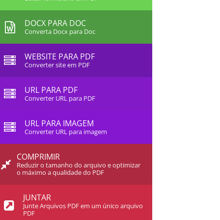
DOCX PARA DOC
Converta Docx para Doc
WEBSITE PARA PDF
Converter site em PDF
URL PARA PDF
Converter URL para PDF
URL PARA IMAGEM
Converter URL para imagem
COMPRIMIR
Reduzir o tamanho do arquivo e optimizar
o máximo a qualidade do PDF
JUNTAR
Junte Arquivos PDF em um único arquivo
PDF