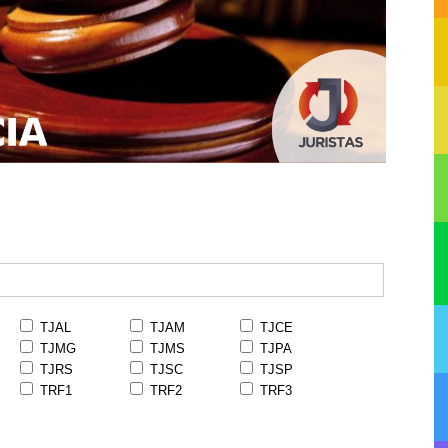
TJAL
TJAM
TJCE
TJMG
TJMS
TJPA
TJRS
TJSC
TJSP
TRF1
TRF2
TRF3