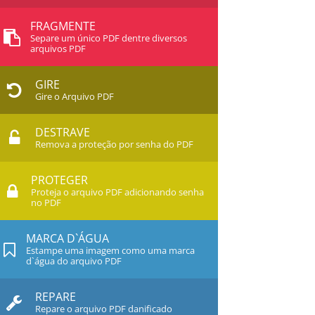
FRAGMENTE
Separe um único PDF dentre diversos
arquivos PDF
GIRE
Gire o Arquivo PDF
DESTRAVE
Remova a proteção por senha do PDF
PROTEGER
Proteja o arquivo PDF adicionando senha
no PDF
MARCA D`ÁGUA
Estampe uma imagem como uma marca
d`água do arquivo PDF
REPARE
Repare o arquivo PDF danificado