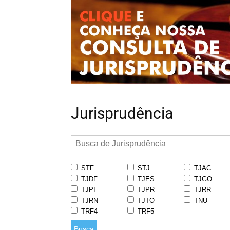
Jurisprudência
STF
STJ
TJAC
TJDF
TJES
TJGO
TJPI
TJPR
TJRR
TJRN
TJTO
TNU
TRF4
TRF5
Busca