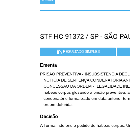
STF HC 91372 / SP - SÃO 
RESULTADO SIMPLES
Ementa
PRISÃO PREVENTIVA - INSUBSISTÊNCIA DEC
   NOTÍCIA DE SENTENÇA CONDENATÓRIA ANTERIOR - INEFICÁCIA DA

   CONCESSÃO DA ORDEM - ILEGALIDADE INEXISTENTE. Uma vez julgado

   habeas corpus glosando a prisão preventiva, a notícia de decreto

   condenatório formalizado em data anterior torna prejudicada a

   ordem deferida.
Decisão
A Turma indeferiu o pedido de habeas corpus. Un