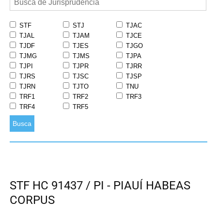
STF
STJ
TJAC
TJAL
TJAM
TJCE
TJDF
TJES
TJGO
TJMG
TJMS
TJPA
TJPI
TJPR
TJRR
TJRS
TJSC
TJSP
TJRN
TJTO
TNU
TRF1
TRF2
TRF3
TRF4
TRF5
Busca
STF HC 91437 / PI - PIAUÍ HABEAS
CORPUS