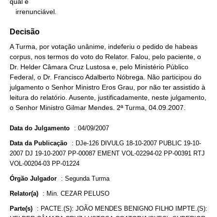
qual é

   irrenunciável.
Decisão
A Turma, por votação unânime, indeferiu o pedido de habeas
corpus, nos termos do voto do Relator. Falou, pelo paciente, o
Dr. Helder Câmara Cruz Lustosa e, pelo Ministério Público
Federal, o Dr. Francisco Adalberto Nóbrega. Não participou do
julgamento o Senhor Ministro Eros Grau, por não ter assistido à
leitura do relatório. Ausente, justificadamente, neste julgamento,
o Senhor Ministro Gilmar Mendes. 2ª Turma, 04.09.2007.
Data do Julgamento
:
04/09/2007
Data da Publicação
:
DJe-126 DIVULG 18-10-2007 PUBLIC 19-10-
2007 DJ 19-10-2007 PP-00087 EMENT VOL-02294-02 PP-00391 RTJ
VOL-00204-03 PP-01224
Órgão Julgador
:
Segunda Turma
Relator(a)
:
Min. CEZAR PELUSO
Parte(s)
:
PACTE.(S): JOÃO MENDES BENIGNO FILHO IMPTE.(S):