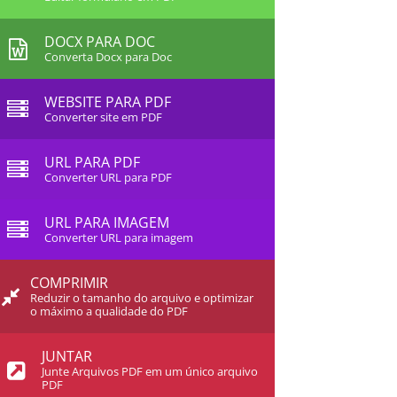
DOCX PARA DOC
Converta Docx para Doc
WEBSITE PARA PDF
Converter site em PDF
URL PARA PDF
Converter URL para PDF
URL PARA IMAGEM
Converter URL para imagem
COMPRIMIR
Reduzir o tamanho do arquivo e optimizar
o máximo a qualidade do PDF
JUNTAR
Junte Arquivos PDF em um único arquivo
PDF