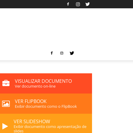
VISUALIZAR DOCUMENTO
Ver documento on-line
VER FLIPBOOK
Exibir documento como o FlipBook
VER SLIDESHOW
Exibir documento como apresentação de
slides