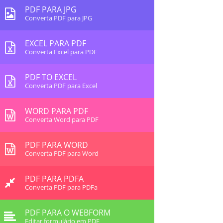
PDF PARA JPG
Converta PDF para JPG
EXCEL PARA PDF
Converta Excel para PDF
PDF TO EXCEL
Converta PDF para Excel
WORD PARA PDF
Converta Word para PDF
PDF PARA WORD
Converta PDF para Word
PDF PARA PDFA
Converta PDF para PDFa
PDF PARA O WEBFORM
Editar formulário em PDF