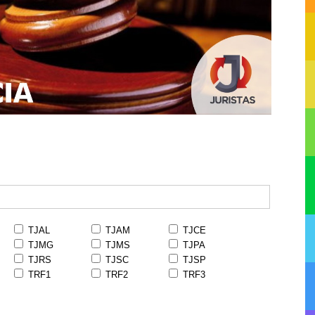
TJAL
TJAM
TJCE
TJMG
TJMS
TJPA
TJRS
TJSC
TJSP
TRF1
TRF2
TRF3