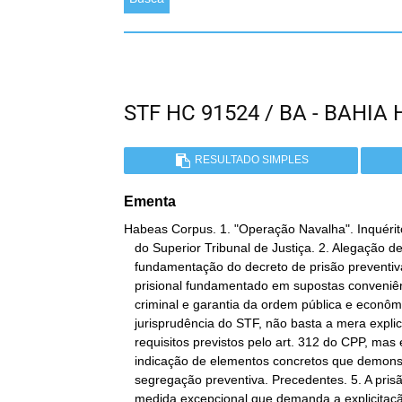
STF HC 91524 / BA - BAHI
RESULTADO SIMPLES
Ementa
Habeas Corpus. 1. "Operação Navalha". Inquérit
   do Superior Tribunal de Justiça. 2. Alegação de falta de

   fundamentação do decreto de prisão preventiva. 3. Decreto

   prisional fundamentado em supostas conveniência da instrução

   criminal e garantia da ordem pública e econômica. 4. Segundo a

   jurisprudência do STF, não basta a mera explicitação textual dos

   requisitos previstos pelo art. 312 do CPP, mas é indispensável a

   indicação de elementos concretos que demonstrem a necessidade da

   segregação preventiva. Precedentes. 5. A prisão preventiva é

   medida excepcional que demanda a explicitação de fundamentos
