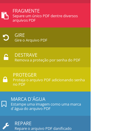
FRAGMENTE
Separe um único PDF dentre diversos
arquivos PDF
GIRE
Gire o Arquivo PDF
DESTRAVE
Remova a proteção por senha do PDF
PROTEGER
Proteja o arquivo PDF adicionando senha
no PDF
MARCA D`ÁGUA
Estampe uma imagem como uma marca
d`água do arquivo PDF
REPARE
Repare o arquivo PDF danificado