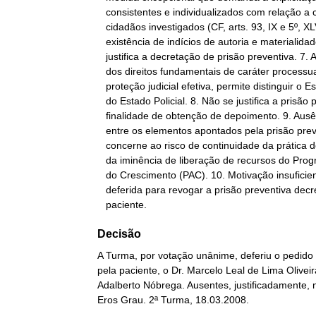
   consistentes e individualizados com relação a cada um dos

   cidadãos investigados (CF, arts. 93, IX e 5º, XLVI). 6. A

   existência de indícios de autoria e materialidade, por si só, não

   justifica a decretação de prisão preventiva. 7. A boa aplicação

   dos direitos fundamentais de caráter processual, principalmente a

   proteção judicial efetiva, permite distinguir o Estado de Direito

   do Estado Policial. 8. Não se justifica a prisão para a mera

   finalidade de obtenção de depoimento. 9. Ausência de correlação

   entre os elementos apontados pela prisão preventiva no que

   concerne ao risco de continuidade da prática de delitos em razão

   da iminência de liberação de recursos do Programa de Aceleração

   do Crescimento (PAC). 10. Motivação insuficiente. 11. Ordem

   deferida para revogar a prisão preventiva decretada em face da

   paciente.
Decisão
A Turma, por votação unânime, deferiu o pedido 
pela paciente, o Dr. Marcelo Leal de Lima Oliveir
Adalberto Nóbrega. Ausentes, justificadamente,
Eros Grau. 2ª Turma, 18.03.2008.