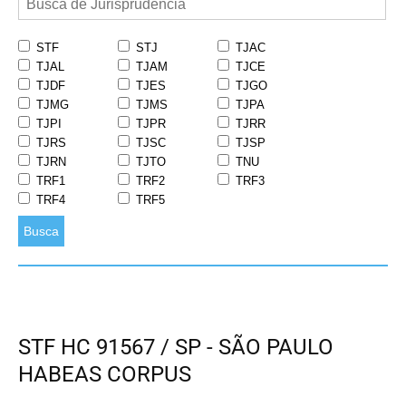
STF
STJ
TJAC
TJAL
TJAM
TJCE
TJDF
TJES
TJGO
TJMG
TJMS
TJPA
TJPI
TJPR
TJRR
TJRS
TJSC
TJSP
TJRN
TJTO
TNU
TRF1
TRF2
TRF3
TRF4
TRF5
Busca
STF HC 91567 / SP - SÃO PAULO
HABEAS CORPUS