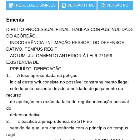
RESULTADO SIMPLES
VERSÃO HTML
VERSÃO PDF
Ementa
DIREITO PROCESSUAL PENAL. HABEAS CORPUS. NULIDADE 
DO ACÓRDÃO.

   INOCORRÊNCIA. INTIMAÇÃO PESSOAL DO DEFENSOR 
DATIVO. TEMPUS REGIT

   ACTUM. JULGAMENTO ANTERIOR À LEI 9.271/96. 
EXISTÊNCIA DE

   PREJUÍZO. DENEGAÇÃO.

1.      A tese apresentada na petição

   inicial deste writ consiste no possível constrangimento ilegal

   sofrido pelo paciente devido à nulidade do julgamento do 
recurso

   de apelação em razão da falta de regular intimação pessoal 
do

   defensor dativo.

2.      É pacífica a jurisprudência do STF no

   sentido de que, em consonância com o princípio do tempus 
regit
