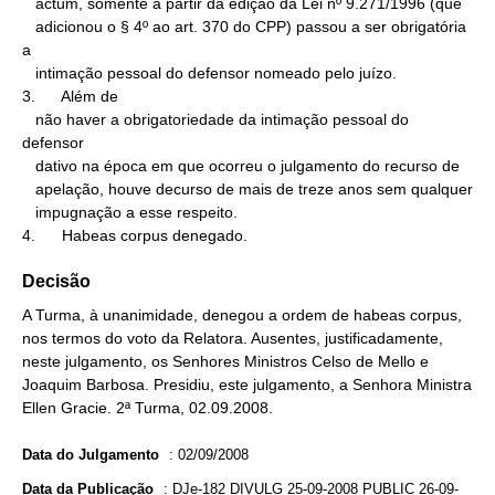
   actum, somente a partir da edição da Lei nº 9.271/1996 (que

   adicionou o § 4º ao art. 370 do CPP) passou a ser obrigatória 
a

   intimação pessoal do defensor nomeado pelo juízo.

3.      Além de

   não haver a obrigatoriedade da intimação pessoal do 
defensor

   dativo na época em que ocorreu o julgamento do recurso de

   apelação, houve decurso de mais de treze anos sem qualquer

   impugnação a esse respeito.

4.      Habeas corpus denegado.
Decisão
A Turma, à unanimidade, denegou a ordem de habeas corpus,
nos termos do voto da Relatora. Ausentes, justificadamente,
neste julgamento, os Senhores Ministros Celso de Mello e
Joaquim Barbosa. Presidiu, este julgamento, a Senhora Ministra
Ellen Gracie. 2ª Turma, 02.09.2008.
Data do Julgamento
:
02/09/2008
Data da Publicação
:
DJe-182 DIVULG 25-09-2008 PUBLIC 26-09-