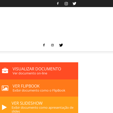
VISUALIZAR DOCUMENTO
Ver documento on-line
VER FLIPBOOK
Exibir documento como o FlipBook
VER SLIDESHOW
Exibir documento como apresentação de
slides