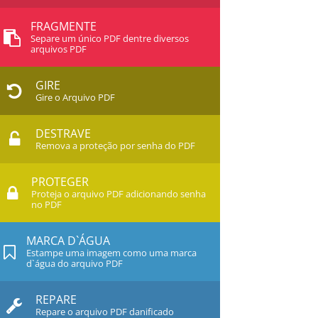
FRAGMENTE
Separe um único PDF dentre diversos
arquivos PDF
GIRE
Gire o Arquivo PDF
DESTRAVE
Remova a proteção por senha do PDF
PROTEGER
Proteja o arquivo PDF adicionando senha
no PDF
MARCA D`ÁGUA
Estampe uma imagem como uma marca
d`água do arquivo PDF
REPARE
Repare o arquivo PDF danificado