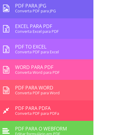
PDF PARA JPG
Converta PDF para JPG
EXCEL PARA PDF
Converta Excel para PDF
PDF TO EXCEL
Converta PDF para Excel
WORD PARA PDF
Converta Word para PDF
PDF PARA WORD
Converta PDF para Word
PDF PARA PDFA
Converta PDF para PDFa
PDF PARA O WEBFORM
Editar formulário em PDF