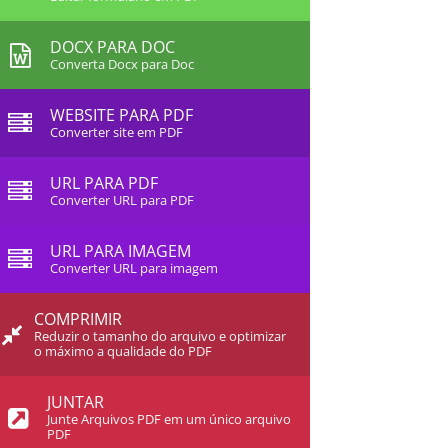
DOCX PARA DOC
Converta Docx para Doc
WEBSITE PARA PDF
Converter site em PDF
URL PARA PDF
Converter URL para PDF
URL PARA IMAGEM
Converter URL para imagem
COMPRIMIR
Reduzir o tamanho do arquivo e optimizar
o máximo a qualidade do PDF
JUNTAR
Junte Arquivos PDF em um único arquivo
PDF