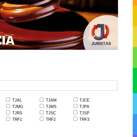
TJAL
TJAM
TJCE
TJMG
TJMS
TJPA
TJRS
TJSC
TJSP
TRF1
TRF2
TRF3