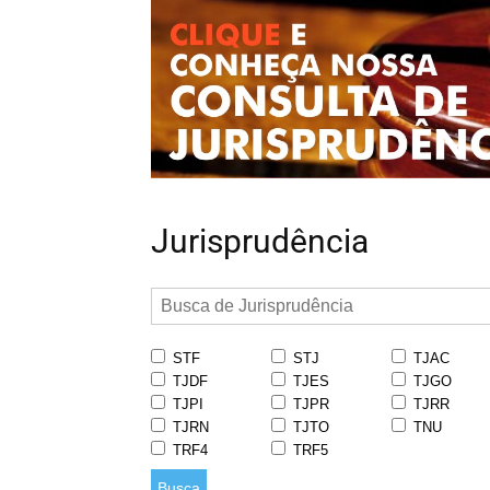
Jurisprudência
STF
STJ
TJAC
TJDF
TJES
TJGO
TJPI
TJPR
TJRR
TJRN
TJTO
TNU
TRF4
TRF5
Busca