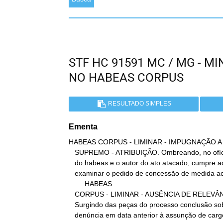
STF HC 91591 MC / MG - M
NO HABEAS CORPUS
RESULTADO SIMPLES
Ementa
HABEAS CORPUS - LIMINAR - IMPUGNAÇÃO A
   SUPREMO - ATRIBUIÇÃO. Ombreando, no ofício judicante, o relator

   do habeas e o autor do ato atacado, cumpre ao Plenário do Supremo

   examinar o pedido de concessão de medida acauteladora.

        HABEAS

   CORPUS - LIMINAR - AUSÊNCIA DE RELEVÂNCIA - INDEFERIMENTO.

   Surgindo das peças do processo conclusão sobre o recebimento da

   denúncia em data anterior à assunção de cargo a gerar a
