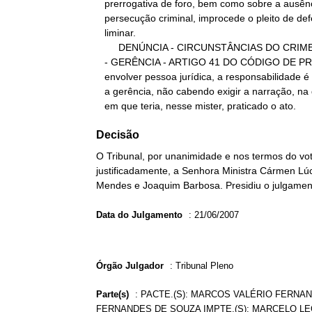
   prerrogativa de foro, bem como sobre a ausência de duplicidade na

   persecução criminal, improcede o pleito de deferimento de

   liminar.

        DENÚNCIA - CIRCUNSTÂNCIAS DO CRIME - PESSOA JURÍDICA

   - GERÊNCIA - ARTIGO 41 DO CÓDIGO DE PROCESSO PENAL. Em crime a

   envolver pessoa jurídica, a responsabilidade é de quem implementa

   a gerência, não cabendo exigir a narração, na denúncia, da forma

   em que teria, nesse mister, praticado o ato.
Decisão
O Tribunal, por unanimidade e nos termos do voto
justificadamente, a Senhora Ministra Cármen Lúc
Mendes e Joaquim Barbosa. Presidiu o julgamento
Data do Julgamento
:
21/06/2007
Órgão Julgador
:
Tribunal Pleno
Parte(s)
:
PACTE.(S): MARCOS VALÉRIO FERNAN
FERNANDES DE SOUZA IMPTE.(S): MARCELO LE