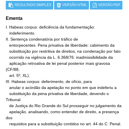
RESULTADO SIMPLES
VERSÃO HTML
VERSÃO PDF
Ementa
I. Habeas corpus: deficiência da fundamentação:

   indeferimento.

II. Sentença condenatória por tráfico de

   entorpecentes. Pena privativa de liberdade: cabimento da

   substituição por restritiva de direitos, na condenação por fato

   ocorrido na vigência da L. 6.368/76: inadmissibilidade da

   aplicação retroativa de lei penal posterior mais gravosa 
(CF/88,

   art. 5º, XL).

III. Habeas corpus: deferimento, de ofício, para

   anular o acórdão da apelação no ponto em que indeferiu a

   substituição da pena privativa de liberdade, devendo o 
Tribunal

   de Justiça do Rio Grande do Sul prosseguir no julgamento da

   apelação, analisando, como entender de direito, a presença 
dos

   requisitos para a substituição contidos no art. 44 do C. Penal.