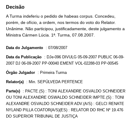
Decisão
A Turma indeferiu o pedido de habeas corpus. Concedeu,
porém, de ofício, a ordem, nos termos do voto do Relator.
Unânime. Não participou, justificadamente, deste julgamento a
Ministra Cármen Lúcia. 1ª. Turma, 07.08.2007.
Data do Julgamento
:
07/08/2007
Data da Publicação
:
DJe-096 DIVULG 05-09-2007 PUBLIC 06-09-
2007 DJ 06-09-2007 PP-00040 EMENT VOL-02288-03 PP-00545
Órgão Julgador
:
Primeira Turma
Relator(a)
:
Min. SEPÚLVEDA PERTENCE
Parte(s)
:
PACTE.(S) : TONI ALEXANDRE OSVALDO SCHNEIDER
OU TONI ALEXANDRE OSWALDO SCHNEIDER IMPTE.(S) : TONI
ALEXANDRE OSVALDO SCHNEIDER ADV.(A/S) : GELCI RENATE
NYLAND PILLA COATOR(A/S)(ES) : RELATOR DO RHC Nº 19.476
DO SUPERIOR TRIBUNAL DE JUSTIÇA