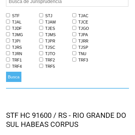
STF
STJ
TJAC
TJAL
TJAM
TJCE
TJDF
TJES
TJGO
TJMG
TJMS
TJPA
TJPI
TJPR
TJRR
TJRS
TJSC
TJSP
TJRN
TJTO
TNU
TRF1
TRF2
TRF3
TRF4
TRF5
Busca
STF HC 91600 / RS - RIO GRANDE DO
SUL HABEAS CORPUS