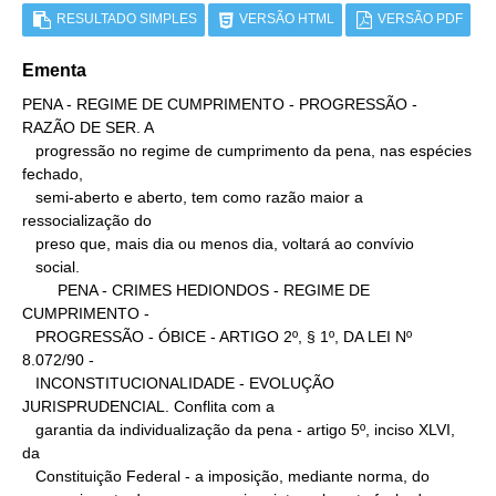
RESULTADO SIMPLES
VERSÃO HTML
VERSÃO PDF
Ementa
PENA - REGIME DE CUMPRIMENTO - PROGRESSÃO - 
RAZÃO DE SER. A

   progressão no regime de cumprimento da pena, nas espécies 
fechado,

   semi-aberto e aberto, tem como razão maior a 
ressocialização do

   preso que, mais dia ou menos dia, voltará ao convívio

   social.

        PENA - CRIMES HEDIONDOS - REGIME DE 
CUMPRIMENTO -

   PROGRESSÃO - ÓBICE - ARTIGO 2º, § 1º, DA LEI Nº 
8.072/90 -

   INCONSTITUCIONALIDADE - EVOLUÇÃO 
JURISPRUDENCIAL. Conflita com a

   garantia da individualização da pena - artigo 5º, inciso XLVI, 
da

   Constituição Federal - a imposição, mediante norma, do
