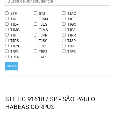
STF
STJ
TJAC
TJAL
TJAM
TJCE
TJDF
TJES
TJGO
TJMG
TJMS
TJPA
TJPI
TJPR
TJRR
TJRS
TJSC
TJSP
TJRN
TJTO
TNU
TRF1
TRF2
TRF3
TRF4
TRF5
Busca
STF HC 91618 / SP - SÃO PAULO
HABEAS CORPUS