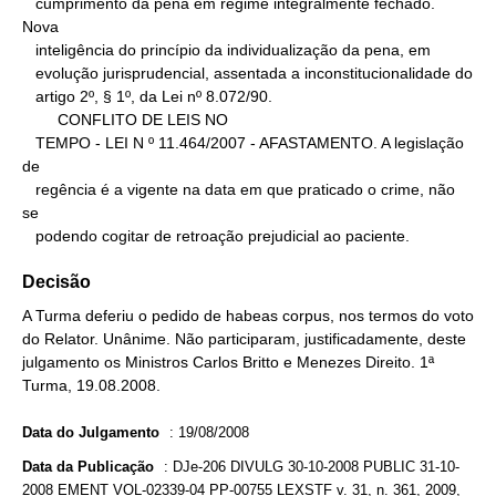
   cumprimento da pena em regime integralmente fechado. 
Nova

   inteligência do princípio da individualização da pena, em

   evolução jurisprudencial, assentada a inconstitucionalidade do

   artigo 2º, § 1º, da Lei nº 8.072/90.

        CONFLITO DE LEIS NO

   TEMPO - LEI N º 11.464/2007 - AFASTAMENTO. A legislação 
de

   regência é a vigente na data em que praticado o crime, não 
se

   podendo cogitar de retroação prejudicial ao paciente.
Decisão
A Turma deferiu o pedido de habeas corpus, nos termos do voto
do Relator. Unânime. Não participaram, justificadamente, deste
julgamento os Ministros Carlos Britto e Menezes Direito. 1ª
Turma, 19.08.2008.
Data do Julgamento
:
19/08/2008
Data da Publicação
:
DJe-206 DIVULG 30-10-2008 PUBLIC 31-10-
2008 EMENT VOL-02339-04 PP-00755 LEXSTF v. 31, n. 361, 2009,