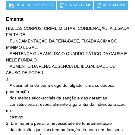
RESULTADO SIMPLES
VERSÃO HTML
VERSÃO PDF
Ementa
HABEAS CORPUS. CRIME MILITAR. CONDENAÇÃO. ALEGADA 
FALTA DE

   FUNDAMENTAÇÃO DA PENA-BASE, FIXADA ACIMA DO 
MÍNIMO LEGAL.

   SENTENÇA QUE ANALISA O QUADRO FÁTICO DA CAUSA E 
NELE FUNDA O

   AUMENTO DA PENA. AUSÊNCIA DE ILEGALIDADE OU 
ABUSO DE PODER.

1.

   A dosimetria da pena exige do julgador uma cuidadosa 
ponderação

   dos efeitos ético-sociais da sanção e das garantias

   constitucionais, especialmente a garantia da individualização 
do

   castigo.

2. Em matéria penal, a necessidade de fundamentação

   das decisões judiciais tem na fixação da pena um dos seus
