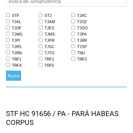
STF
STJ
TJAC
TJAL
TJAM
TJCE
TJDF
TJES
TJGO
TJMG
TJMS
TJPA
TJPI
TJPR
TJRR
TJRS
TJSC
TJSP
TJRN
TJTO
TNU
TRF1
TRF2
TRF3
TRF4
TRF5
Busca
STF HC 91656 / PA - PARÁ HABEAS
CORPUS