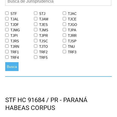
STF
STJ
TJAC
TJAL
TJAM
TJCE
TJDF
TJES
TJGO
TJMG
TJMS
TJPA
TJPI
TJPR
TJRR
TJRS
TJSC
TJSP
TJRN
TJTO
TNU
TRF1
TRF2
TRF3
TRF4
TRF5
Busca
STF HC 91684 / PR - PARANÁ
HABEAS CORPUS