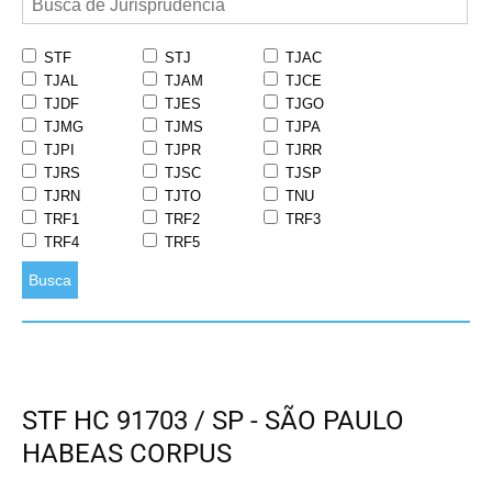
STF
STJ
TJAC
TJAL
TJAM
TJCE
TJDF
TJES
TJGO
TJMG
TJMS
TJPA
TJPI
TJPR
TJRR
TJRS
TJSC
TJSP
TJRN
TJTO
TNU
TRF1
TRF2
TRF3
TRF4
TRF5
Busca
STF HC 91703 / SP - SÃO PAULO
HABEAS CORPUS