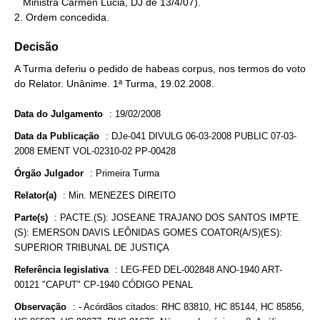
   Ministra Carmen Lúcia, DJ de 13/4/07).

2. Ordem concedida.
Decisão
A Turma deferiu o pedido de habeas corpus, nos termos do voto
do Relator. Unânime. 1ª Turma, 19.02.2008.
Data do Julgamento
:
19/02/2008
Data da Publicação
:
DJe-041 DIVULG 06-03-2008 PUBLIC 07-03-
2008 EMENT VOL-02310-02 PP-00428
Órgão Julgador
:
Primeira Turma
Relator(a)
:
Min. MENEZES DIREITO
Parte(s)
:
PACTE.(S): JOSEANE TRAJANO DOS SANTOS IMPTE.
(S): EMERSON DAVIS LEÔNIDAS GOMES COATOR(A/S)(ES):
SUPERIOR TRIBUNAL DE JUSTIÇA
Referência legislativa
:
LEG-FED DEL-002848 ANO-1940 ART-
00121 "CAPUT" CP-1940 CÓDIGO PENAL
Observação
:
- Acórdãos citados: RHC 83810, HC 85144, HC 85856,