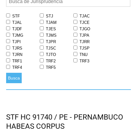
STF
STJ
TJAC
TJAL
TJAM
TJCE
TJDF
TJES
TJGO
TJMG
TJMS
TJPA
TJPI
TJPR
TJRR
TJRS
TJSC
TJSP
TJRN
TJTO
TNU
TRF1
TRF2
TRF3
TRF4
TRF5
Busca
STF HC 91740 / PE - PERNAMBUCO
HABEAS CORPUS