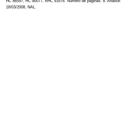
HC 86597, HC 90077, RHC 91676. Número de páginas: 8. Análise:
18/03/2008, NAL.