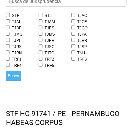
STF
STJ
TJAC
TJAL
TJAM
TJCE
TJDF
TJES
TJGO
TJMG
TJMS
TJPA
TJPI
TJPR
TJRR
TJRS
TJSC
TJSP
TJRN
TJTO
TNU
TRF1
TRF2
TRF3
TRF4
TRF5
Busca
STF HC 91741 / PE - PERNAMBUCO
HABEAS CORPUS