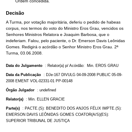
        Ordem concedida.
Decisão
A Turma, por votação majoritária, deferiu o pedido de habeas
corpus, nos termos do voto do Ministro Eros Grau, vencidos os
Senhores Ministros Relatora e Joaquim Barbosa, que o
indeferiam. Falou, pelo paciente, o Dr. Emerson Davis Leônidas
Gomes. Redigirá o acórdão o Senhor Ministro Eros Grau. 2ª
Turma, 03.06.2008.
Data do Julgamento
:
Relator(a) p/ Acórdão: Min. EROS GRAU
Data da Publicação
:
DJe-167 DIVULG 04-09-2008 PUBLIC 05-09-
2008 EMENT VOL-02331-01 PP-00148
Órgão Julgador
:
undefined
Relator(a)
:
Min. ELLEN GRACIE
Parte(s)
:
PACTE.(S): BENEDITO DOS ANJOS FÉLIX IMPTE.(S):
EMERSON DAVIS LEÔNIDAS GOMES COATOR(A/S)(ES):
SUPERIOR TRIBUNAL DE JUSTIÇA