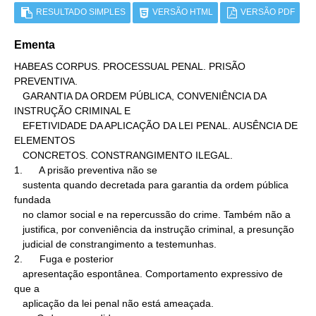
RESULTADO SIMPLES
VERSÃO HTML
VERSÃO PDF
Ementa
HABEAS CORPUS. PROCESSUAL PENAL. PRISÃO 
PREVENTIVA.

   GARANTIA DA ORDEM PÚBLICA, CONVENIÊNCIA DA 
INSTRUÇÃO CRIMINAL E

   EFETIVIDADE DA APLICAÇÃO DA LEI PENAL. AUSÊNCIA DE 
ELEMENTOS

   CONCRETOS. CONSTRANGIMENTO ILEGAL.

1.      A prisão preventiva não se

   sustenta quando decretada para garantia da ordem pública 
fundada

   no clamor social e na repercussão do crime. Também não a

   justifica, por conveniência da instrução criminal, a presunção

   judicial de constrangimento a testemunhas.

2.      Fuga e posterior

   apresentação espontânea. Comportamento expressivo de 
que a

   aplicação da lei penal não está ameaçada.
