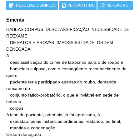
RESULTADO SIMPLES
VERSÃO HTML
VERSÃO PDF
Ementa
HABEAS CORPUS. DESCLASSIFICAÇÃO. NECESSIDADE DE 
REEXAME

   DE FATOS E PROVAS. IMPOSSIBILIDADE. ORDEM 
DENEGADA.

A

   desclassificação do crime de latrocínio para o de roubo e

   homicídio culposo, com o conseqüente reconhecimento de 
que o

   paciente teria participado apenas do roubo, demanda 
reexame do

   conjunto fático-probatório, o que é inviável em sede de 
habeas

   corpus.

A tese do paciente, ademais, já foi apreciada, à

   exaustão, pelas instâncias ordinárias, restando, ao final,

   mantida a condenação.

Ordem denegada.