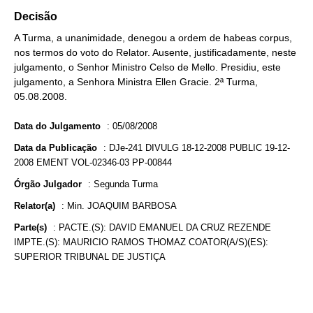
Decisão
A Turma, a unanimidade, denegou a ordem de habeas corpus,
nos termos do voto do Relator. Ausente, justificadamente, neste
julgamento, o Senhor Ministro Celso de Mello. Presidiu, este
julgamento, a Senhora Ministra Ellen Gracie. 2ª Turma,
05.08.2008.
Data do Julgamento
:
05/08/2008
Data da Publicação
:
DJe-241 DIVULG 18-12-2008 PUBLIC 19-12-
2008 EMENT VOL-02346-03 PP-00844
Órgão Julgador
:
Segunda Turma
Relator(a)
:
Min. JOAQUIM BARBOSA
Parte(s)
:
PACTE.(S): DAVID EMANUEL DA CRUZ REZENDE
IMPTE.(S): MAURICIO RAMOS THOMAZ COATOR(A/S)(ES):
SUPERIOR TRIBUNAL DE JUSTIÇA