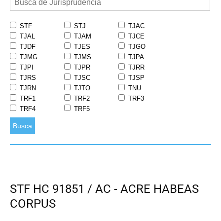
STF
STJ
TJAC
TJAL
TJAM
TJCE
TJDF
TJES
TJGO
TJMG
TJMS
TJPA
TJPI
TJPR
TJRR
TJRS
TJSC
TJSP
TJRN
TJTO
TNU
TRF1
TRF2
TRF3
TRF4
TRF5
Busca
STF HC 91851 / AC - ACRE HABEAS
CORPUS