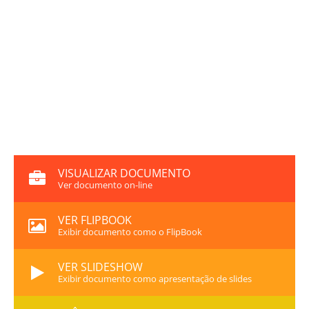
VISUALIZAR DOCUMENTO
Ver documento on-line
VER FLIPBOOK
Exibir documento como o FlipBook
VER SLIDESHOW
Exibir documento como apresentação de slides