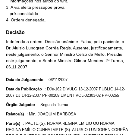
   informações nos autos do writ.

3. A via eleita pressupõe prova

   pré-constituída.

4. Ordem denegada.
Decisão
Indeferida a ordem. Decisão unânime. Falou, pelo paciente, o
Dr. Aluisio Lundgren Corrêa Regis. Ausente, justificadamente,
neste julgamento, o Senhor Ministro Celso de Mello. Presidiu,
este julgamento, o Senhor Ministro Gilmar Mendes. 2ª Turma,
06.11.2007.
Data do Julgamento
:
06/11/2007
Data da Publicação
:
DJe-162 DIVULG 13-12-2007 PUBLIC 14-12-
2007 DJ 14-12-2007 PP-00109 EMENT VOL-02303-02 PP-00265
Órgão Julgador
:
Segunda Turma
Relator(a)
:
Min. JOAQUIM BARBOSA
Parte(s)
:
PACTE.(S): NORMA REGINA EMÍLIO OU NORMA
REGINA EMÍLIO CUNHA IMPTE.(S): ALUISIO LUNDGREN CORRÊA