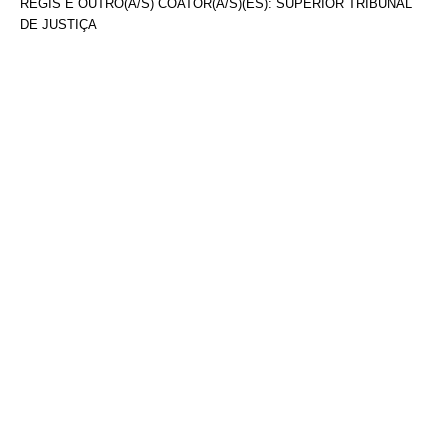
REGIS E OUTRO(A/S) COATOR(A/S)(ES): SUPERIOR TRIBUNAL
DE JUSTIÇA