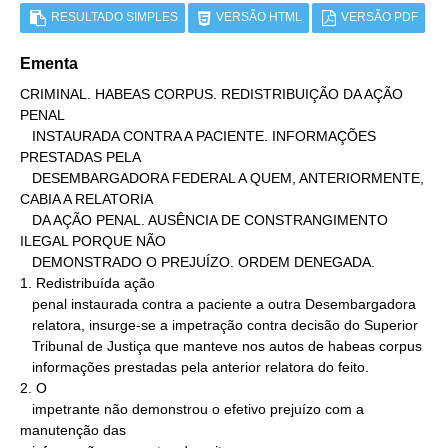
RESULTADO SIMPLES
VERSÃO HTML
VERSÃO PDF
Ementa
CRIMINAL. HABEAS CORPUS. REDISTRIBUIÇÃO DA AÇÃO 
PENAL

   INSTAURADA CONTRA A PACIENTE. INFORMAÇÕES 
PRESTADAS PELA

   DESEMBARGADORA FEDERAL A QUEM, ANTERIORMENTE, 
CABIA A RELATORIA

   DA AÇÃO PENAL. AUSÊNCIA DE CONSTRANGIMENTO 
ILEGAL PORQUE NÃO

   DEMONSTRADO O PREJUÍZO. ORDEM DENEGADA.

1. Redistribuída ação

   penal instaurada contra a paciente a outra Desembargadora

   relatora, insurge-se a impetração contra decisão do Superior

   Tribunal de Justiça que manteve nos autos de habeas corpus

   informações prestadas pela anterior relatora do feito.

2. O

   impetrante não demonstrou o efetivo prejuízo com a 
manutenção das
