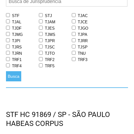
STF
STJ
TJAC
TJAL
TJAM
TJCE
TJDF
TJES
TJGO
TJMG
TJMS
TJPA
TJPI
TJPR
TJRR
TJRS
TJSC
TJSP
TJRN
TJTO
TNU
TRF1
TRF2
TRF3
TRF4
TRF5
Busca
STF HC 91869 / SP - SÃO PAULO
HABEAS CORPUS