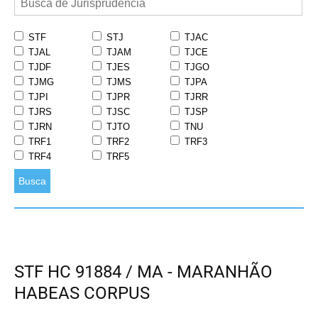
STF
STJ
TJAC
TJAL
TJAM
TJCE
TJDF
TJES
TJGO
TJMG
TJMS
TJPA
TJPI
TJPR
TJRR
TJRS
TJSC
TJSP
TJRN
TJTO
TNU
TRF1
TRF2
TRF3
TRF4
TRF5
Busca
STF HC 91884 / MA - MARANHÃO
HABEAS CORPUS