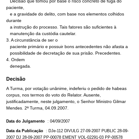
   Decisão que tomou por base o risco concreto de fuga do 
paciente,

   e a gravidade do delito, com base nos elementos colhidos 
durante

   a instrução do processo. Tais fatores são suficientes à

   manutenção da custódia cautelar.

3. A circunstância de ser o

   paciente primário e possuir bons antecedentes não afasta a

   possibilidade de decretação de sua prisão. Precedentes.

4. Ordem

   denegada.
Decisão
A Turma, por votação unânime, indeferiu o pedido de habeas
corpus, nos termos do voto do Relator. Ausente,
justificadamente, neste julgamento, o Senhor Ministro Gilmar
Mendes. 2ª Turma, 04.09.2007.
Data do Julgamento
:
04/09/2007
Data da Publicação
:
DJe-112 DIVULG 27-09-2007 PUBLIC 28-09-
2007 DJ 28-09-2007 PP-00078 EMENT VOL-02291-03 PP-00578