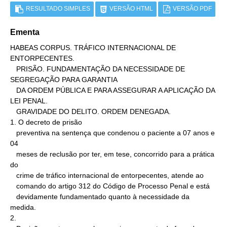
RESULTADO SIMPLES
VERSÃO HTML
VERSÃO PDF
Ementa
HABEAS CORPUS. TRÁFICO INTERNACIONAL DE 
ENTORPECENTES.

   PRISÃO. FUNDAMENTAÇÃO DA NECESSIDADE DE 
SEGREGAÇÃO PARA GARANTIA

   DA ORDEM PÚBLICA E PARA ASSEGURAR A APLICAÇÃO DA 
LEI PENAL.

   GRAVIDADE DO DELITO. ORDEM DENEGADA.

1. O decreto de prisão

   preventiva na sentença que condenou o paciente a 07 anos e 
04

   meses de reclusão por ter, em tese, concorrido para a prática 
do

   crime de tráfico internacional de entorpecentes, atende ao

   comando do artigo 312 do Código de Processo Penal e está

   devidamente fundamentado quanto à necessidade da 
medida.

2.
