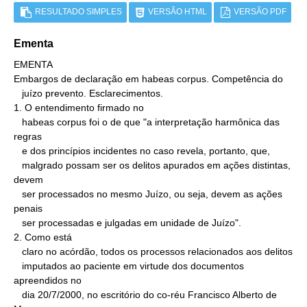
RESULTADO SIMPLES
VERSÃO HTML
VERSÃO PDF
Ementa
EMENTA

Embargos de declaração em habeas corpus. Competência do

   juízo prevento. Esclarecimentos.

1. O entendimento firmado no

   habeas corpus foi o de que "a interpretação harmônica das 
regras

   e dos princípios incidentes no caso revela, portanto, que,

   malgrado possam ser os delitos apurados em ações distintas, 
devem

   ser processados no mesmo Juízo, ou seja, devem as ações 
penais

   ser processadas e julgadas em unidade de Juízo".

2. Como está

   claro no acórdão, todos os processos relacionados aos delitos

   imputados ao paciente em virtude dos documentos 
apreendidos no

   dia 20/7/2000, no escritório do co-réu Francisco Alberto de 