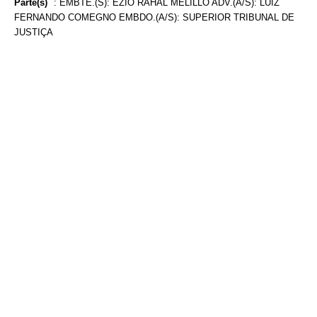
Parte(s)
:
EMBTE.(S): EZIO RAHAL MELILLO ADV.(A/S): LUIZ
FERNANDO COMEGNO EMBDO.(A/S): SUPERIOR TRIBUNAL DE
JUSTIÇA