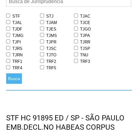
STF
STJ
TJAC
TJAL
TJAM
TJCE
TJDF
TJES
TJGO
TJMG
TJMS
TJPA
TJPI
TJPR
TJRR
TJRS
TJSC
TJSP
TJRN
TJTO
TNU
TRF1
TRF2
TRF3
TRF4
TRF5
Busca
STF HC 91895 ED / SP - SÃO PAULO
EMB.DECL.NO HABEAS CORPUS