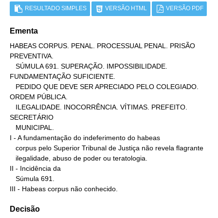
RESULTADO SIMPLES
VERSÃO HTML
VERSÃO PDF
Ementa
HABEAS CORPUS. PENAL. PROCESSUAL PENAL. PRISÃO 
PREVENTIVA.

   SÚMULA 691. SUPERAÇÃO. IMPOSSIBILIDADE. 
FUNDAMENTAÇÃO SUFICIENTE.

   PEDIDO QUE DEVE SER APRECIADO PELO COLEGIADO. 
ORDEM PÚBLICA.

   ILEGALIDADE. INOCORRÊNCIA. VÍTIMAS. PREFEITO. 
SECRETÁRIO

   MUNICIPAL.

I - A fundamentação do indeferimento do habeas

   corpus pelo Superior Tribunal de Justiça não revela flagrante

   ilegalidade, abuso de poder ou teratologia.

II - Incidência da

   Súmula 691.

III - Habeas corpus não conhecido.
Decisão