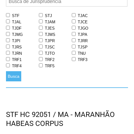
STF
STJ
TJAC
TJAL
TJAM
TJCE
TJDF
TJES
TJGO
TJMG
TJMS
TJPA
TJPI
TJPR
TJRR
TJRS
TJSC
TJSP
TJRN
TJTO
TNU
TRF1
TRF2
TRF3
TRF4
TRF5
Busca
STF HC 92051 / MA - MARANHÃO
HABEAS CORPUS