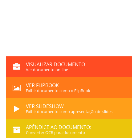
VISUALIZAR DOCUMENTO
Ver documento on-line
VER FLIPBOOK
Exibir documento como o FlipBook
VER SLIDESHOW
Exibir documento como apresentação de slides
APÊNDICE AO DOCUMENTO:
Converter OCR para documento