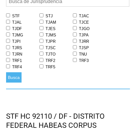
STF
STJ
TJAC
TJAL
TJAM
TJCE
TJDF
TJES
TJGO
TJMG
TJMS
TJPA
TJPI
TJPR
TJRR
TJRS
TJSC
TJSP
TJRN
TJTO
TNU
TRF1
TRF2
TRF3
TRF4
TRF5
Busca
STF HC 92110 / DF - DISTRITO
FEDERAL HABEAS CORPUS