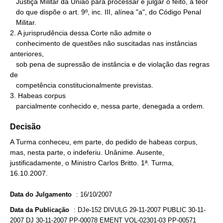
   Justiça Militar da União para processar e julgar o feito, a teor

   do que dispõe o art. 9º, inc. III, alínea "a", do Código Penal

   Militar.

2. A jurisprudência dessa Corte não admite o

   conhecimento de questões não suscitadas nas instâncias 
anteriores,

   sob pena de supressão de instância e de violação das regras 
de

   competência constitucionalmente previstas.

3. Habeas corpus

   parcialmente conhecido e, nessa parte, denegada a ordem.
Decisão
A Turma conheceu, em parte, do pedido de habeas corpus,
mas, nesta parte, o indeferiu. Unânime. Ausente,
justificadamente, o Ministro Carlos Britto. 1ª. Turma,
16.10.2007.
Data do Julgamento
:
16/10/2007
Data da Publicação
:
DJe-152 DIVULG 29-11-2007 PUBLIC 30-11-
2007 DJ 30-11-2007 PP-00078 EMENT VOL-02301-03 PP-00571