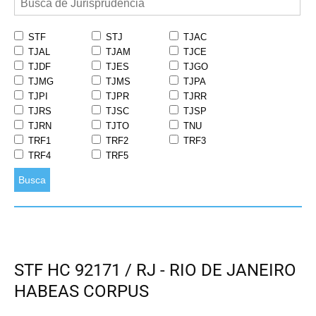
STF
STJ
TJAC
TJAL
TJAM
TJCE
TJDF
TJES
TJGO
TJMG
TJMS
TJPA
TJPI
TJPR
TJRR
TJRS
TJSC
TJSP
TJRN
TJTO
TNU
TRF1
TRF2
TRF3
TRF4
TRF5
Busca
STF HC 92171 / RJ - RIO DE JANEIRO
HABEAS CORPUS