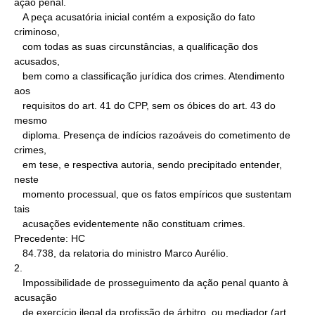
ação penal.

   A peça acusatória inicial contém a exposição do fato 
criminoso,

   com todas as suas circunstâncias, a qualificação dos 
acusados,

   bem como a classificação jurídica dos crimes. Atendimento 
aos

   requisitos do art. 41 do CPP, sem os óbices do art. 43 do 
mesmo

   diploma. Presença de indícios razoáveis do cometimento de 
crimes,

   em tese, e respectiva autoria, sendo precipitado entender, 
neste

   momento processual, que os fatos empíricos que sustentam 
tais

   acusações evidentemente não constituam crimes. 
Precedente: HC

   84.738, da relatoria do ministro Marco Aurélio.

2.

   Impossibilidade de prosseguimento da ação penal quanto à 
acusação

   de exercício ilegal da profissão de árbitro, ou mediador (art. 