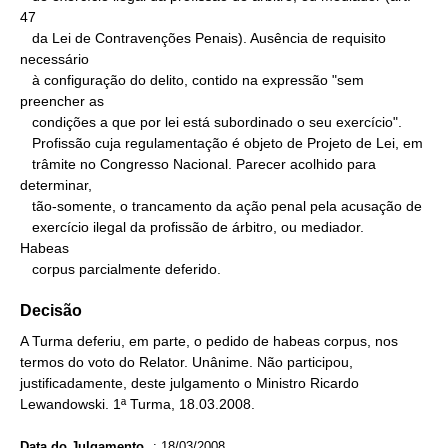
47

   da Lei de Contravenções Penais). Ausência de requisito 
necessário

   à configuração do delito, contido na expressão "sem 
preencher as

   condições a que por lei está subordinado o seu exercício".

   Profissão cuja regulamentação é objeto de Projeto de Lei, em

   trâmite no Congresso Nacional. Parecer acolhido para 
determinar,

   tão-somente, o trancamento da ação penal pela acusação de

   exercício ilegal da profissão de árbitro, ou mediador.

Habeas

   corpus parcialmente deferido.
Decisão
A Turma deferiu, em parte, o pedido de habeas corpus, nos
termos do voto do Relator. Unânime. Não participou,
justificadamente, deste julgamento o Ministro Ricardo
Lewandowski. 1ª Turma, 18.03.2008.
Data do Julgamento
:
18/03/2008