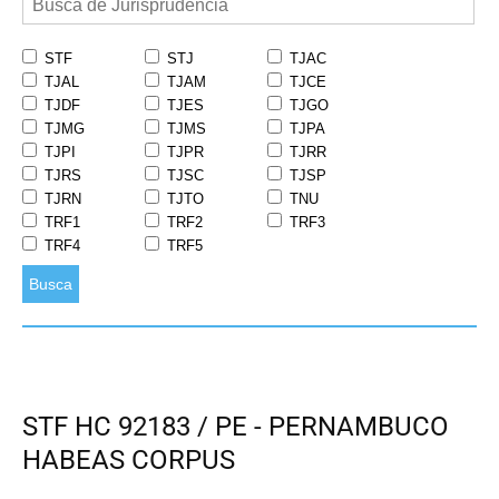
STF
STJ
TJAC
TJAL
TJAM
TJCE
TJDF
TJES
TJGO
TJMG
TJMS
TJPA
TJPI
TJPR
TJRR
TJRS
TJSC
TJSP
TJRN
TJTO
TNU
TRF1
TRF2
TRF3
TRF4
TRF5
Busca
STF HC 92183 / PE - PERNAMBUCO
HABEAS CORPUS