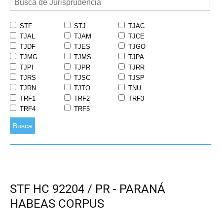
STF
STJ
TJAC
TJAL
TJAM
TJCE
TJDF
TJES
TJGO
TJMG
TJMS
TJPA
TJPI
TJPR
TJRR
TJRS
TJSC
TJSP
TJRN
TJTO
TNU
TRF1
TRF2
TRF3
TRF4
TRF5
Busca
STF HC 92204 / PR - PARANÁ
HABEAS CORPUS