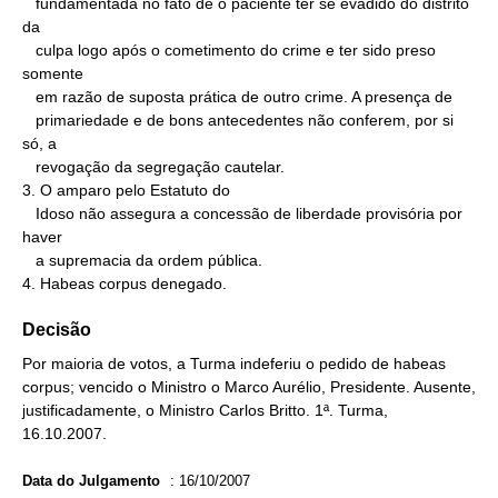
   fundamentada no fato de o paciente ter se evadido do distrito 
da

   culpa logo após o cometimento do crime e ter sido preso 
somente

   em razão de suposta prática de outro crime. A presença de

   primariedade e de bons antecedentes não conferem, por si 
só, a

   revogação da segregação cautelar.

3. O amparo pelo Estatuto do

   Idoso não assegura a concessão de liberdade provisória por 
haver

   a supremacia da ordem pública.

4. Habeas corpus denegado.
Decisão
Por maioria de votos, a Turma indeferiu o pedido de habeas
corpus; vencido o Ministro o Marco Aurélio, Presidente. Ausente,
justificadamente, o Ministro Carlos Britto. 1ª. Turma,
16.10.2007.
Data do Julgamento
:
16/10/2007