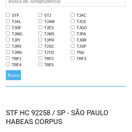
STF
STJ
TJAC
TJAL
TJAM
TJCE
TJDF
TJES
TJGO
TJMG
TJMS
TJPA
TJPI
TJPR
TJRR
TJRS
TJSC
TJSP
TJRN
TJTO
TNU
TRF1
TRF2
TRF3
TRF4
TRF5
Busca
STF HC 92258 / SP - SÃO PAULO
HABEAS CORPUS