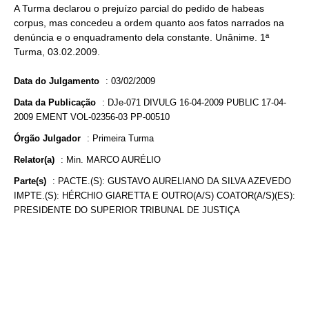
A Turma declarou o prejuízo parcial do pedido de habeas
corpus, mas concedeu a ordem quanto aos fatos narrados na
denúncia e o enquadramento dela constante. Unânime. 1ª
Turma, 03.02.2009.
Data do Julgamento
:
03/02/2009
Data da Publicação
:
DJe-071 DIVULG 16-04-2009 PUBLIC 17-04-
2009 EMENT VOL-02356-03 PP-00510
Órgão Julgador
:
Primeira Turma
Relator(a)
:
Min. MARCO AURÉLIO
Parte(s)
:
PACTE.(S): GUSTAVO AURELIANO DA SILVA AZEVEDO
IMPTE.(S): HÉRCHIO GIARETTA E OUTRO(A/S) COATOR(A/S)(ES):
PRESIDENTE DO SUPERIOR TRIBUNAL DE JUSTIÇA