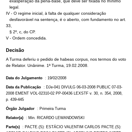
   exasperação da pena-base, que deve ser fixada no mínimo

   legal.

IV - O regime inicial, à falta de qualquer consideração

   desfavorável na sentença, é o aberto, com fundamento no art. 
33,

   § 2º, c, do CP.

V - Ordem concedida.
Decisão
A Turma deferiu o pedido de habeas corpus, nos termos do voto
de Relator. Unânime. 1ª Turma, 19.02.2008.
Data do Julgamento
:
19/02/2008
Data da Publicação
:
DJe-041 DIVULG 06-03-2008 PUBLIC 07-03-
2008 EMENT VOL-02310-02 PP-00436 LEXSTF v. 30, n. 354, 2008,
p. 439-445
Órgão Julgador
:
Primeira Turma
Relator(a)
:
Min. RICARDO LEWANDOWSKI
Parte(s)
:
PACTE.(S): ESTÁCIO VALENTIM CARLOS PACTE.(S):