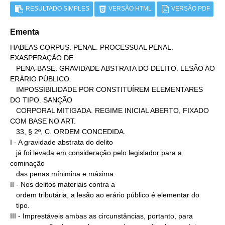
RESULTADO SIMPLES
VERSÃO HTML
VERSÃO PDF
Ementa
HABEAS CORPUS. PENAL. PROCESSUAL PENAL. 
EXASPERAÇÃO DE

   PENA-BASE. GRAVIDADE ABSTRATA DO DELITO. LESÃO AO 
ERÁRIO PÚBLICO.

   IMPOSSIBILIDADE POR CONSTITUÍREM ELEMENTARES 
DO TIPO. SANÇÃO

   CORPORAL MITIGADA. REGIME INICIAL ABERTO, FIXADO 
COM BASE NO ART.

   33, § 2º, C. ORDEM CONCEDIDA.

I - A gravidade abstrata do delito

   já foi levada em consideração pelo legislador para a 
cominação

   das penas mínimina e máxima.

II - Nos delitos materiais contra a

   ordem tributária, a lesão ao erário público é elementar do

   tipo.

III - Imprestáveis ambas as circunstâncias, portanto, para
