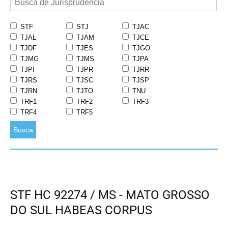
STF
STJ
TJAC
TJAL
TJAM
TJCE
TJDF
TJES
TJGO
TJMG
TJMS
TJPA
TJPI
TJPR
TJRR
TJRS
TJSC
TJSP
TJRN
TJTO
TNU
TRF1
TRF2
TRF3
TRF4
TRF5
Busca
STF HC 92274 / MS - MATO GROSSO
DO SUL HABEAS CORPUS