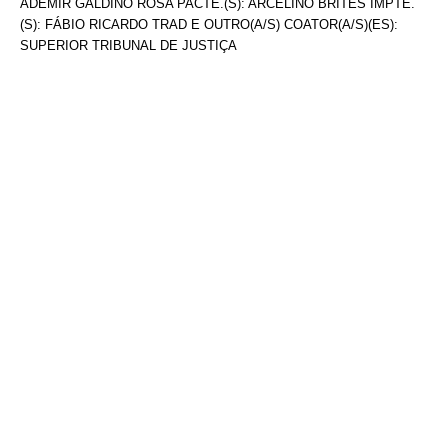
ADEMIR GALDINO ROSA PACTE.(S): ARCELINO BRITES IMPTE.
(S): FÁBIO RICARDO TRAD E OUTRO(A/S) COATOR(A/S)(ES):
SUPERIOR TRIBUNAL DE JUSTIÇA