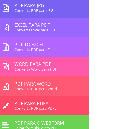
PDF PARA JPG
Converta PDF para JPG
EXCEL PARA PDF
Converta Excel para PDF
PDF TO EXCEL
Converta PDF para Excel
WORD PARA PDF
Converta Word para PDF
PDF PARA WORD
Converta PDF para Word
PDF PARA PDFA
Converta PDF para PDFa
PDF PARA O WEBFORM
Editar formulário em PDF