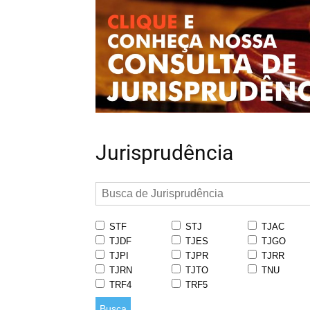
Jurisprudência
STF
STJ
TJAC
TJDF
TJES
TJGO
TJPI
TJPR
TJRR
TJRN
TJTO
TNU
TRF4
TRF5
Busca