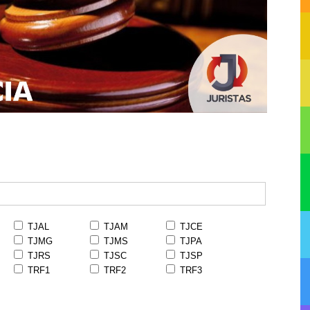
TJAL
TJAM
TJCE
TJMG
TJMS
TJPA
TJRS
TJSC
TJSP
TRF1
TRF2
TRF3