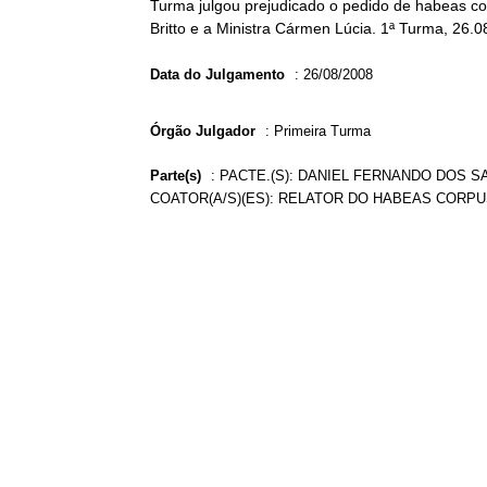
Turma julgou prejudicado o pedido de habeas cor
Britto e a Ministra Cármen Lúcia. 1ª Turma, 26.0
Data do Julgamento
:
26/08/2008
Órgão Julgador
:
Primeira Turma
Parte(s)
:
PACTE.(S): DANIEL FERNANDO DOS S
COATOR(A/S)(ES): RELATOR DO HABEAS CORPUS