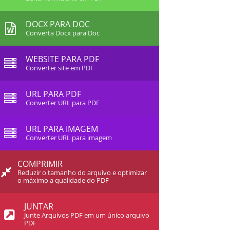
DOCX PARA DOC
Converta Docx para Doc
WEBSITE PARA PDF
Converter site em PDF
URL PARA PDF
Converter URL para PDF
URL PARA IMAGEM
Converter URL para imagem
COMPRIMIR
Reduzir o tamanho do arquivo e optimizar
o máximo a qualidade do PDF
JUNTAR
Junte Arquivos PDF em um único arquivo
PDF