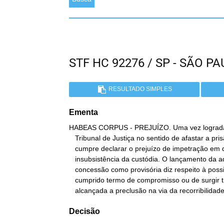
STF HC 92276 / SP - SÃO 
RESULTADO SIMPLES
Ementa
HABEAS CORPUS - PREJUÍZO. Uma vez lograda 
   Tribunal de Justiça no sentido de afastar a prisão preventiva,

   cumpre declarar o prejuízo de impetração em que se sustenta a

   insubsistência da custódia. O lançamento da adjetivação da

   concessão como provisória diz respeito à possibilidade de não ser

   cumprido termo de compromisso ou de surgir título condenatório,

   alcançada a preclusão na via da recorribilidade
Decisão