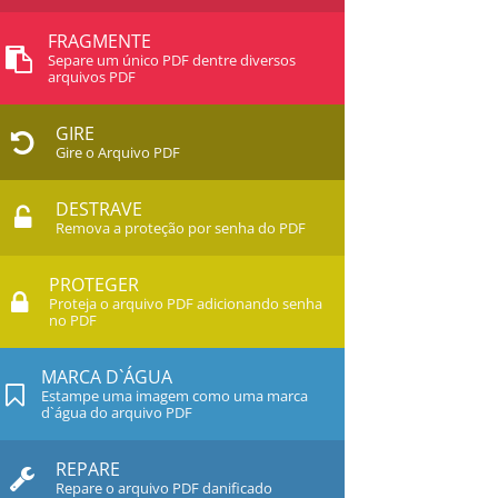
FRAGMENTE
Separe um único PDF dentre diversos
arquivos PDF
GIRE
Gire o Arquivo PDF
DESTRAVE
Remova a proteção por senha do PDF
PROTEGER
Proteja o arquivo PDF adicionando senha
no PDF
MARCA D`ÁGUA
Estampe uma imagem como uma marca
d`água do arquivo PDF
REPARE
Repare o arquivo PDF danificado