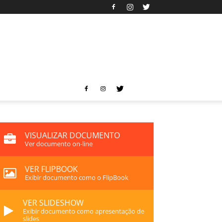
VISUALIZAR DOCUMENTO
Ver documento on-line
VER FLIPBOOK
Exibir documento como o FlipBook
VER SLIDESHOW
Exibir documento como apresentação de
slides