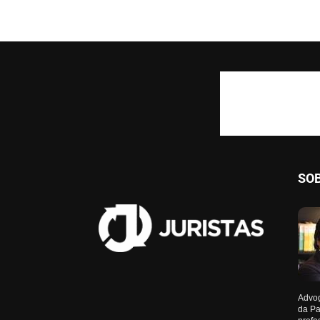
SO
Advog
da Pa