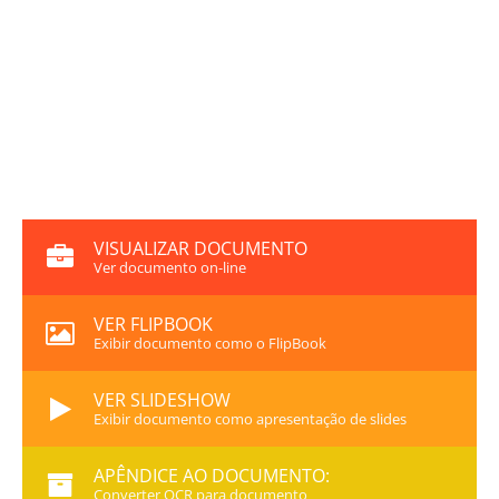
VISUALIZAR DOCUMENTO
Ver documento on-line
VER FLIPBOOK
Exibir documento como o FlipBook
VER SLIDESHOW
Exibir documento como apresentação de slides
APÊNDICE AO DOCUMENTO:
Converter OCR para documento