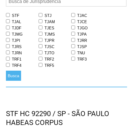
STF
STJ
TJAC
TJAL
TJAM
TJCE
TJDF
TJES
TJGO
TJMG
TJMS
TJPA
TJPI
TJPR
TJRR
TJRS
TJSC
TJSP
TJRN
TJTO
TNU
TRF1
TRF2
TRF3
TRF4
TRF5
Busca
STF HC 92290 / SP - SÃO PAULO
HABEAS CORPUS