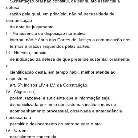
   Sustentação oral não constitui, de per si, ato essencial à 
defesa,

   razão pela qual, em princípio, não há necessidade de 
comunicação

   da data de julgamento.

II - Na ausência de disposição normativa

   interna, não é ônus das Cortes de Justiça a comunicação nos

   termos e prazos requeridos pelas partes.

III - No caso, todavia,

   de indicação da defesa de que pretende sustentar oralmente, 
a

   cientificação desta, em tempo hábil, melhor atende ao 
disposto no

   art. 5º, incisos LIV e LV, da Constituição.

IV - Afigura-se,

   porém, razoável e suficiente que a informação seja

   disponibilizada por meio dos sistemas institucionais de

   acompanhamento processual, observada a antecedência 
necessária a

   permitir o deslocamento do patrono para o ato.

IV - Ordem

   parcialmente concedida.