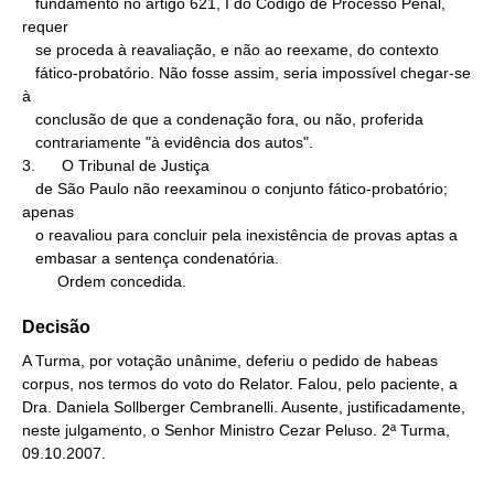
   fundamento no artigo 621, I do Código de Processo Penal, 
requer

   se proceda à reavaliação, e não ao reexame, do contexto

   fático-probatório. Não fosse assim, seria impossível chegar-se 
à

   conclusão de que a condenação fora, ou não, proferida

   contrariamente "à evidência dos autos".

3.      O Tribunal de Justiça

   de São Paulo não reexaminou o conjunto fático-probatório; 
apenas

   o reavaliou para concluir pela inexistência de provas aptas a

   embasar a sentença condenatória.

        Ordem concedida.
Decisão
A Turma, por votação unânime, deferiu o pedido de habeas
corpus, nos termos do voto do Relator. Falou, pelo paciente, a
Dra. Daniela Sollberger Cembranelli. Ausente, justificadamente,
neste julgamento, o Senhor Ministro Cezar Peluso. 2ª Turma,
09.10.2007.