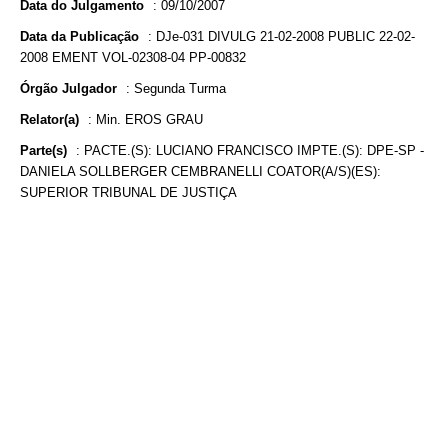
Data do Julgamento
:
09/10/2007
Data da Publicação
:
DJe-031 DIVULG 21-02-2008 PUBLIC 22-02-
2008 EMENT VOL-02308-04 PP-00832
Órgão Julgador
:
Segunda Turma
Relator(a)
:
Min. EROS GRAU
Parte(s)
:
PACTE.(S): LUCIANO FRANCISCO IMPTE.(S): DPE-SP -
DANIELA SOLLBERGER CEMBRANELLI COATOR(A/S)(ES):
SUPERIOR TRIBUNAL DE JUSTIÇA