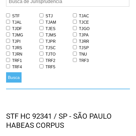
STF
STJ
TJAC
TJAL
TJAM
TJCE
TJDF
TJES
TJGO
TJMG
TJMS
TJPA
TJPI
TJPR
TJRR
TJRS
TJSC
TJSP
TJRN
TJTO
TNU
TRF1
TRF2
TRF3
TRF4
TRF5
Busca
STF HC 92341 / SP - SÃO PAULO
HABEAS CORPUS