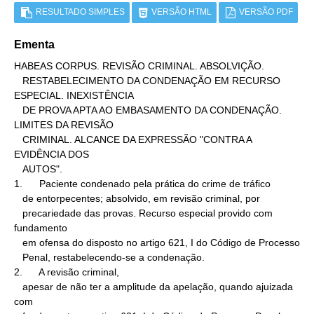
RESULTADO SIMPLES
VERSÃO HTML
VERSÃO PDF
Ementa
HABEAS CORPUS. REVISÃO CRIMINAL. ABSOLVIÇÃO.

   RESTABELECIMENTO DA CONDENAÇÃO EM RECURSO 
ESPECIAL. INEXISTÊNCIA

   DE PROVA APTA AO EMBASAMENTO DA CONDENAÇÃO. 
LIMITES DA REVISÃO

   CRIMINAL. ALCANCE DA EXPRESSÃO "CONTRA A 
EVIDÊNCIA DOS

   AUTOS".

1.      Paciente condenado pela prática do crime de tráfico

   de entorpecentes; absolvido, em revisão criminal, por

   precariedade das provas. Recurso especial provido com 
fundamento

   em ofensa do disposto no artigo 621, I do Código de Processo

   Penal, restabelecendo-se a condenação.

2.      A revisão criminal,

   apesar de não ter a amplitude da apelação, quando ajuizada 
com
