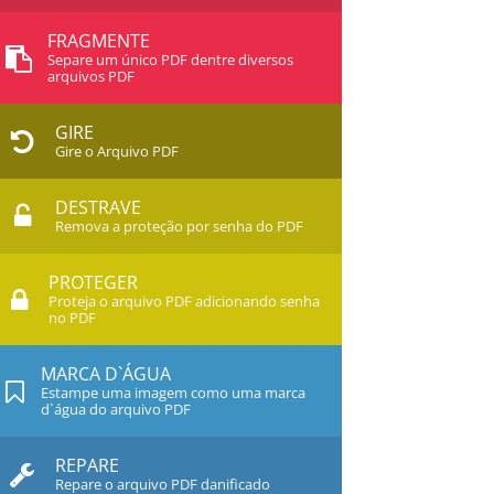
FRAGMENTE
Separe um único PDF dentre diversos
arquivos PDF
GIRE
Gire o Arquivo PDF
DESTRAVE
Remova a proteção por senha do PDF
PROTEGER
Proteja o arquivo PDF adicionando senha
no PDF
MARCA D`ÁGUA
Estampe uma imagem como uma marca
d`água do arquivo PDF
REPARE
Repare o arquivo PDF danificado