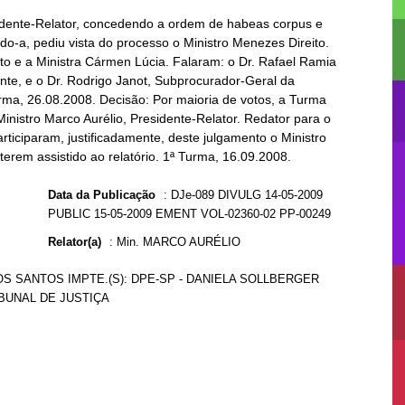
sidente-Relator, concedendo a ordem de habeas corpus e
o-a, pediu vista do processo o Ministro Menezes Direito.
itto e a Ministra Cármen Lúcia. Falaram: o Dr. Rafael Ramia
ente, e o Dr. Rodrigo Janot, Subprocurador-Geral da
urma, 26.08.2008. Decisão: Por maioria de votos, a Turma
inistro Marco Aurélio, Presidente-Relator. Redator para o
ticiparam, justificadamente, deste julgamento o Ministro
terem assistido ao relatório. 1ª Turma, 16.09.2008.
Data da Publicação
:
DJe-089 DIVULG 14-05-2009
PUBLIC 15-05-2009 EMENT VOL-02360-02 PP-00249
Relator(a)
:
Min. MARCO AURÉLIO
OS SANTOS IMPTE.(S): DPE-SP - DANIELA SOLLBERGER
IBUNAL DE JUSTIÇA