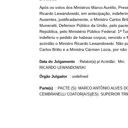
Após os votos dos Ministros Marco Aurélio, Pre
Ricardo Lewandowski, em antecipação, indeferind
Ausentes, justificadamente, o Ministro Carlos Br
Muneratti, Defensor Público da União, pelo paci
República, pelo Ministério Público Federal. 1ª T
indeferiu o pedido de habeas corpus; vencido o M
acórdão o Ministro Ricardo Lewandowski. Não par
Carlos Britto e a Ministra Cármen Lúcia, por não 
Data do Julgamento
:
Relator(a) p/ Acórdão: Min.
RICARDO LEWANDOWSKI
Órgão Julgador
:
undefined
Parte(s)
:
PACTE.(S): MARCO ANTÔNIO ALVES D
CEMBRANELLI COATOR(A/S)(ES): SUPERIOR TR