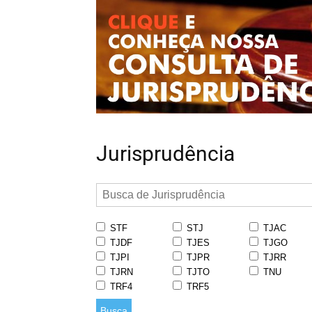
Jurisprudência
STF
STJ
TJAC
TJDF
TJES
TJGO
TJPI
TJPR
TJRR
TJRN
TJTO
TNU
TRF4
TRF5
Busca