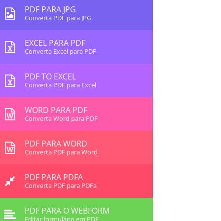
PDF PARA JPG
Converta PDF para JPG
EXCEL PARA PDF
Converta Excel para PDF
PDF TO EXCEL
Converta PDF para Excel
WORD PARA PDF
Converta Word para PDF
PDF PARA WORD
Converta PDF para Word
PDF PARA PDFA
Converta PDF para PDFa
PDF PARA O WEBFORM
Editar formulário em PDF