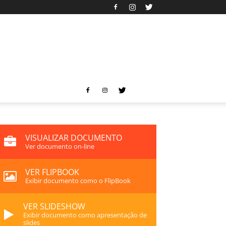
VISUALIZAR DOCUMENTO
Ver documento on-line
VER FLIPBOOK
Exibir documento como o FlipBook
VER SLIDESHOW
Exibir documento como apresentação de
slides