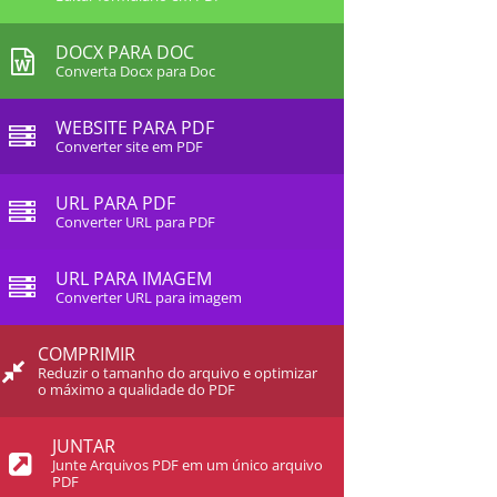
DOCX PARA DOC
Converta Docx para Doc
WEBSITE PARA PDF
Converter site em PDF
URL PARA PDF
Converter URL para PDF
URL PARA IMAGEM
Converter URL para imagem
COMPRIMIR
Reduzir o tamanho do arquivo e optimizar
o máximo a qualidade do PDF
JUNTAR
Junte Arquivos PDF em um único arquivo
PDF