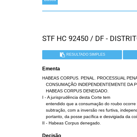
STF HC 92450 / DF - DIST
RESULTADO SIMPLES
Ementa
HABEAS CORPUS. PENAL. PROCESSUAL PENA
   CONSUMAÇÃO INDEPENDENTEMENTE DA POSSE MANSA E PACÍFICA DA COISA.

   HABEAS CORPUS DENEGADO.

I - A jurisprudência desta Corte tem

   entendido que a consumação do roubo ocorre no momento da

   subtração, com a inversão res furtiva, independentemente,

   portanto, da posse pacífica e desvigiada da coisa pelo agente.

II - Habeas Corpus denegado.
Decisão