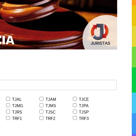
TJAL
TJAM
TJCE
TJMG
TJMS
TJPA
TJRS
TJSC
TJSP
TRF1
TRF2
TRF3