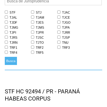
STF
STJ
TJAC
TJAL
TJAM
TJCE
TJDF
TJES
TJGO
TJMG
TJMS
TJPA
TJPI
TJPR
TJRR
TJRS
TJSC
TJSP
TJRN
TJTO
TNU
TRF1
TRF2
TRF3
TRF4
TRF5
Busca
STF HC 92494 / PR - PARANÁ
HABEAS CORPUS