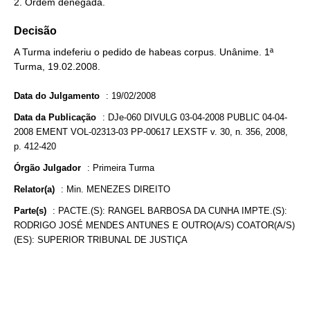
2. Ordem denegada.
Decisão
A Turma indeferiu o pedido de habeas corpus. Unânime. 1ª
Turma, 19.02.2008.
Data do Julgamento
:
19/02/2008
Data da Publicação
:
DJe-060 DIVULG 03-04-2008 PUBLIC 04-04-
2008 EMENT VOL-02313-03 PP-00617 LEXSTF v. 30, n. 356, 2008,
p. 412-420
Órgão Julgador
:
Primeira Turma
Relator(a)
:
Min. MENEZES DIREITO
Parte(s)
:
PACTE.(S): RANGEL BARBOSA DA CUNHA IMPTE.(S):
RODRIGO JOSÉ MENDES ANTUNES E OUTRO(A/S) COATOR(A/S)
(ES): SUPERIOR TRIBUNAL DE JUSTIÇA