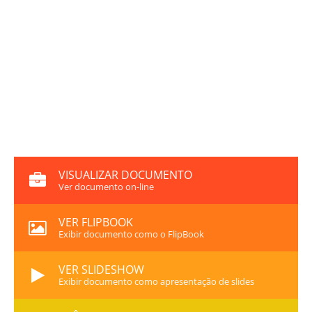
VISUALIZAR DOCUMENTO
Ver documento on-line
VER FLIPBOOK
Exibir documento como o FlipBook
VER SLIDESHOW
Exibir documento como apresentação de slides