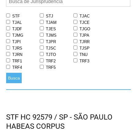
STF
STJ
TJAC
TJAL
TJAM
TJCE
TJDF
TJES
TJGO
TJMG
TJMS
TJPA
TJPI
TJPR
TJRR
TJRS
TJSC
TJSP
TJRN
TJTO
TNU
TRF1
TRF2
TRF3
TRF4
TRF5
Busca
STF HC 92579 / SP - SÃO PAULO
HABEAS CORPUS