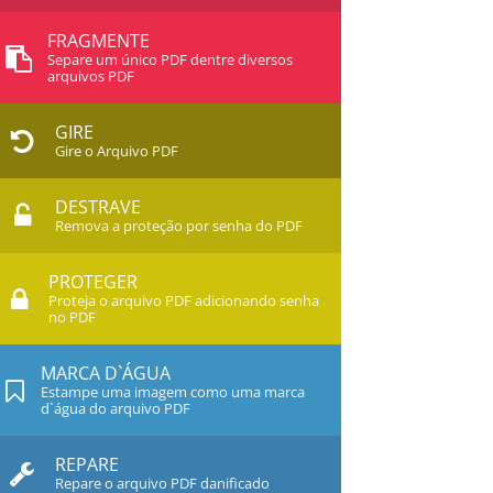
FRAGMENTE
Separe um único PDF dentre diversos
arquivos PDF
GIRE
Gire o Arquivo PDF
DESTRAVE
Remova a proteção por senha do PDF
PROTEGER
Proteja o arquivo PDF adicionando senha
no PDF
MARCA D`ÁGUA
Estampe uma imagem como uma marca
d`água do arquivo PDF
REPARE
Repare o arquivo PDF danificado