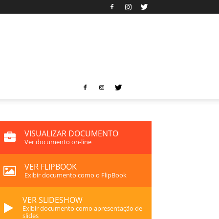
VISUALIZAR DOCUMENTO
Ver documento on-line
VER FLIPBOOK
Exibir documento como o FlipBook
VER SLIDESHOW
Exibir documento como apresentação de
slides