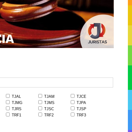
TJAL
TJAM
TJCE
TJMG
TJMS
TJPA
TJRS
TJSC
TJSP
TRF1
TRF2
TRF3