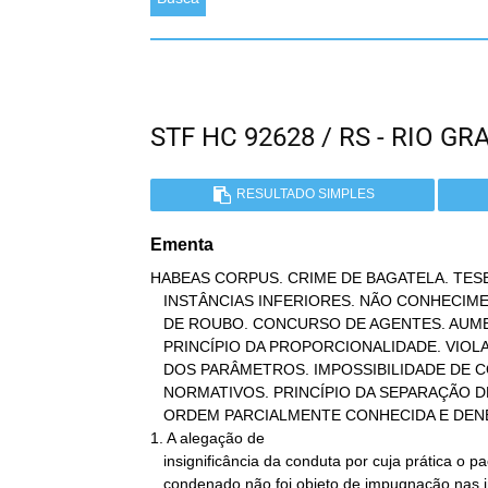
STF HC 92628 / RS - RIO 
RESULTADO SIMPLES
Ementa
HABEAS CORPUS. CRIME DE BAGATELA. TESE
   INSTÂNCIAS INFERIORES. NÃO CONHECIMENTO. CRIME DE FURTO E CRIME

   DE ROUBO. CONCURSO DE AGENTES. AUMENTOS DE PENA DIFERENCIADOS.

   PRINCÍPIO DA PROPORCIONALIDADE. VIOLAÇÃO INOCORRENTE. DIVERSIDADE

   DOS PARÂMETROS. IMPOSSIBILIDADE DE COMBINAÇÃO ENTRE PRECEITOS

   NORMATIVOS. PRINCÍPIO DA SEPARAÇÃO DE PODERES E DA RESERVA LEGAL.

   ORDEM PARCIALMENTE CONHECIDA E DENEGADA.

1. A alegação de

   insignificância da conduta por cuja prática o paciente foi

   condenado não foi objeto de impugnação nas instâncias inferiores,
