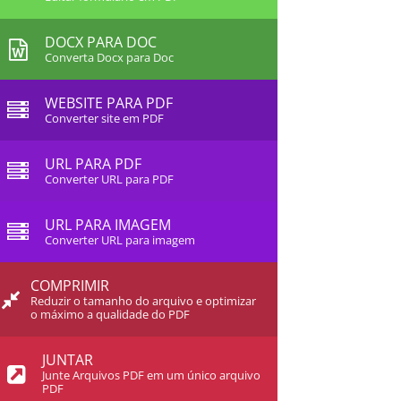
DOCX PARA DOC
Converta Docx para Doc
WEBSITE PARA PDF
Converter site em PDF
URL PARA PDF
Converter URL para PDF
URL PARA IMAGEM
Converter URL para imagem
COMPRIMIR
Reduzir o tamanho do arquivo e optimizar
o máximo a qualidade do PDF
JUNTAR
Junte Arquivos PDF em um único arquivo
PDF