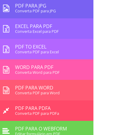
PDF PARA JPG
Converta PDF para JPG
EXCEL PARA PDF
Converta Excel para PDF
PDF TO EXCEL
Converta PDF para Excel
WORD PARA PDF
Converta Word para PDF
PDF PARA WORD
Converta PDF para Word
PDF PARA PDFA
Converta PDF para PDFa
PDF PARA O WEBFORM
Editar formulário em PDF