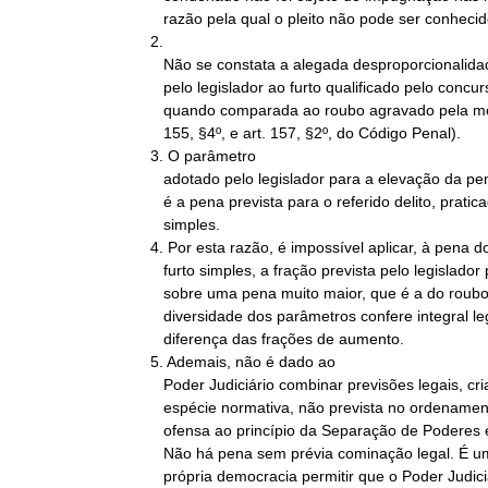
   razão pela qual o pleito não pode ser conhecido, nesta parte.

2.

   Não se constata a alegada desproporcionalidade da pena imposta

   pelo legislador ao furto qualificado pelo concurso de agentes,

   quando comparada ao roubo agravado pela mesma circunstância (art.

   155, §4º, e art. 157, §2º, do Código Penal).

3. O parâmetro

   adotado pelo legislador para a elevação da pena no crime de roubo

   é a pena prevista para o referido delito, praticado na modalidade

   simples.

4. Por esta razão, é impossível aplicar, à pena do
   furto simples, a fração prevista pelo legislador para incidir

   sobre uma pena muito maior, que é a do roubo simples. A

   diversidade dos parâmetros confere integral legitimidade à

   diferença das frações de aumento.

5. Ademais, não é dado ao

   Poder Judiciário combinar previsões legais, criando uma terceira

   espécie normativa, não prevista no ordenamento, sob pena de

   ofensa ao princípio da Separação de Poderes e da Reserva Legal.

   Não há pena sem prévia cominação legal. É um atentado contra a

   própria democracia permitir que o Poder Judiciário institua
