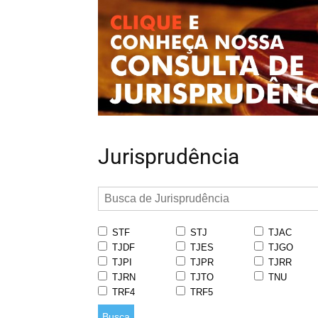
Jurisprudência
STF
STJ
TJAC
TJDF
TJES
TJGO
TJPI
TJPR
TJRR
TJRN
TJTO
TNU
TRF4
TRF5
Busca