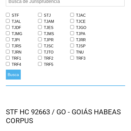
STF
STJ
TJAC
TJAL
TJAM
TJCE
TJDF
TJES
TJGO
TJMG
TJMS
TJPA
TJPI
TJPR
TJRR
TJRS
TJSC
TJSP
TJRN
TJTO
TNU
TRF1
TRF2
TRF3
TRF4
TRF5
Busca
STF HC 92663 / GO - GOIÁS HABEAS
CORPUS