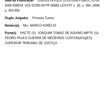
Data da Publicação
:
DJe-018 DIVULG 31-01-2008 PUBLIC 01-02-
2008 EMENT VOL-02305-04 PP-00681 LEXSTF v. 30, n. 354, 2008,
p. 453-458
Órgão Julgador
:
Primeira Turma
Relator(a)
:
Min. MARCO AURÉLIO
Parte(s)
:
PACTE.(S): JOAQUIM TOMAZ DE AQUINO IMPTE.(S):
PEDRO PAULO GUERRA DE MEDEIROS COATOR(A/S)(ES):
SUPERIOR TRIBUNAL DE JUSTIÇA