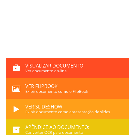
VISUALIZAR DOCUMENTO
Ver documento on-line
VER FLIPBOOK
Exibir documento como o FlipBook
VER SLIDESHOW
Exibir documento como apresentação de slides
APÊNDICE AO DOCUMENTO:
Converter OCR para documento