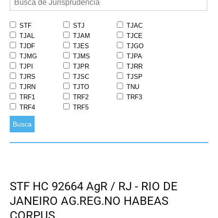
STF
STJ
TJAC
TJAL
TJAM
TJCE
TJDF
TJES
TJGO
TJMG
TJMS
TJPA
TJPI
TJPR
TJRR
TJRS
TJSC
TJSP
TJRN
TJTO
TNU
TRF1
TRF2
TRF3
TRF4
TRF5
Busca
STF HC 92664 AgR / RJ - RIO DE
JANEIRO AG.REG.NO HABEAS
CORPUS