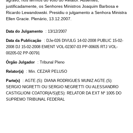
agravo, nos termos do voto do Relator. Ausentes,
justificadamente, os Senhores Ministros Joaquim Barbosa e
Ricardo Lewandowski. Presidiu o julgamento a Senhora Ministra
Ellen Gracie. Plenário, 13.12.2007.
Data do Julgamento
:
13/12/2007
Data da Publicação
:
DJe-026 DIVULG 14-02-2008 PUBLIC 15-02-
2008 DJ 15-02-2008 EMENT VOL-02307-03 PP-00605 RTJ VOL-
00205-02 PP-00791
Órgão Julgador
:
Tribunal Pleno
Relator(a)
:
Min. CEZAR PELUSO
Parte(s)
:
AGTE.(S): DIANA RODRIGUES MUNIZ AGTE.(S):
SERGIO NIGRETTI OU SERGIO NEGRETTI OU ALESSANDRO
CASTIGLIONI COATOR(A/S)(ES): RELATOR DA EXT Nº 1005 DO
SUPREMO TRIBUNAL FEDERAL