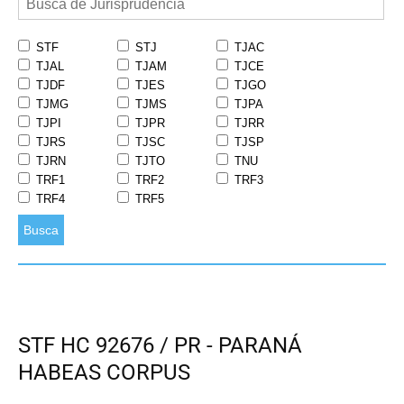
STF
STJ
TJAC
TJAL
TJAM
TJCE
TJDF
TJES
TJGO
TJMG
TJMS
TJPA
TJPI
TJPR
TJRR
TJRS
TJSC
TJSP
TJRN
TJTO
TNU
TRF1
TRF2
TRF3
TRF4
TRF5
Busca
STF HC 92676 / PR - PARANÁ
HABEAS CORPUS