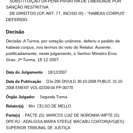
   SUBSTITUIÇÃO DA PENA PRIVATIVA DE LIBERDADE POR 
SANÇÃO RESTRITIVA

   DE DIREITOS (CP, ART. 77, INCISO III) - "HABEAS CORPUS" 
DEFERIDO.
Decisão
Decisão: A Turma, por votação unânime, deferiu o pedido de
habeas corpus, nos termos do voto do Relator. Ausente,
justificadamente, neste julgamento, o Senhor Ministro Eros
Grau. 2ª Turma, 18.12.2007.
Data do Julgamento
:
18/12/2007
Data da Publicação
:
DJe-206 DIVULG 30-10-2008 PUBLIC 31-10-
2008 EMENT VOL-02339-04 PP-00770
Órgão Julgador
:
Segunda Turma
Relator(a)
:
Min. CELSO DE MELLO
Parte(s)
:
PACTE.(S): MARCOS LUIZ DE NORONHA IMPTE.(S):
DPE-RJ - ADALGISA MARIA STEELE MACABU COATOR(A/S)(ES):
SUPERIOR TRIBUNAL DE JUSTIÇA