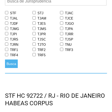
STF
STJ
TJAC
TJAL
TJAM
TJCE
TJDF
TJES
TJGO
TJMG
TJMS
TJPA
TJPI
TJPR
TJRR
TJRS
TJSC
TJSP
TJRN
TJTO
TNU
TRF1
TRF2
TRF3
TRF4
TRF5
Busca
STF HC 92722 / RJ - RIO DE JANEIRO
HABEAS CORPUS