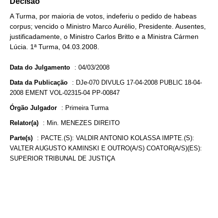
Decisão
A Turma, por maioria de votos, indeferiu o pedido de habeas
corpus; vencido o Ministro Marco Aurélio, Presidente. Ausentes,
justificadamente, o Ministro Carlos Britto e a Ministra Cármen
Lúcia. 1ª Turma, 04.03.2008.
Data do Julgamento
:
04/03/2008
Data da Publicação
:
DJe-070 DIVULG 17-04-2008 PUBLIC 18-04-
2008 EMENT VOL-02315-04 PP-00847
Órgão Julgador
:
Primeira Turma
Relator(a)
:
Min. MENEZES DIREITO
Parte(s)
:
PACTE.(S): VALDIR ANTONIO KOLASSA IMPTE.(S):
VALTER AUGUSTO KAMINSKI E OUTRO(A/S) COATOR(A/S)(ES):
SUPERIOR TRIBUNAL DE JUSTIÇA