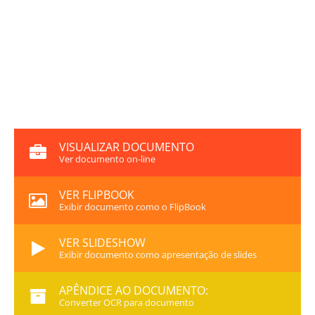
VISUALIZAR DOCUMENTO
Ver documento on-line
VER FLIPBOOK
Exibir documento como o FlipBook
VER SLIDESHOW
Exibir documento como apresentação de slides
APÊNDICE AO DOCUMENTO:
Converter OCR para documento