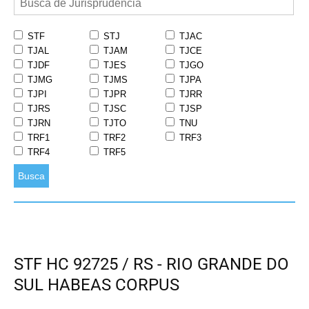
STF
STJ
TJAC
TJAL
TJAM
TJCE
TJDF
TJES
TJGO
TJMG
TJMS
TJPA
TJPI
TJPR
TJRR
TJRS
TJSC
TJSP
TJRN
TJTO
TNU
TRF1
TRF2
TRF3
TRF4
TRF5
Busca
STF HC 92725 / RS - RIO GRANDE DO
SUL HABEAS CORPUS