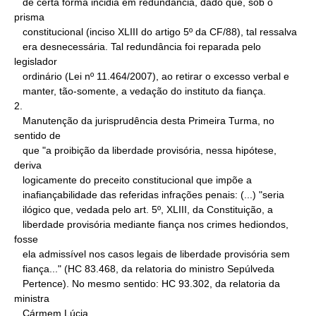
   de certa forma incidia em redundância, dado que, sob o 
prisma

   constitucional (inciso XLIII do artigo 5º da CF/88), tal ressalva

   era desnecessária. Tal redundância foi reparada pelo 
legislador

   ordinário (Lei nº 11.464/2007), ao retirar o excesso verbal e

   manter, tão-somente, a vedação do instituto da fiança.

2.

   Manutenção da jurisprudência desta Primeira Turma, no 
sentido de

   que "a proibição da liberdade provisória, nessa hipótese, 
deriva

   logicamente do preceito constitucional que impõe a

   inafiançabilidade das referidas infrações penais: (...) "seria

   ilógico que, vedada pelo art. 5º, XLIII, da Constituição, a

   liberdade provisória mediante fiança nos crimes hediondos, 
fosse

   ela admissível nos casos legais de liberdade provisória sem

   fiança..." (HC 83.468, da relatoria do ministro Sepúlveda

   Pertence). No mesmo sentido: HC 93.302, da relatoria da 
ministra

   Cármem Lúcia.
