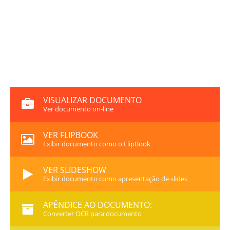
VISUALIZAR DOCUMENTO
Ver documento on-line
VER FLIPBOOK
Exibir documento como o FlipBook
VER SLIDESHOW
Exibir documento como apresentação de slides
APÊNDICE AO DOCUMENTO:
Converter OCR para documento