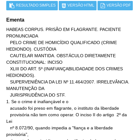
RESULTADO SIMPLES
VERSÃO HTML
VERSÃO PDF
Ementa
HABEAS CORPUS. PRISÃO EM FLAGRANTE. PACIENTE 
PRONUNCIADA

   PELO CRIME DE HOMICÍDIO QUALIFICADO (CRIME 
HEDIONDO). CUSTÓDIA

   CAUTELAR MANTIDA. OBSTÁCULO DIRETAMENTE 
CONSTITUCIONAL: INCISO

   XLIII DO ART. 5º (INAFIANÇABILIDADADE DOS CRIMES 
HEDIONDOS).

   SUPERVENIÊNCIA DA LEI Nº 11.464/2007. IRRELEVÂNCIA. 
MANUTENÇÃO DA

   JURISPRUDÊNCIA DO STF.

1. Se o crime é inafiançável e o

   acusado foi preso em flagrante, o instituto da liberdade

   provisória não tem como operar. O inciso II do artigo  2º da 
Lei

   nº 8.072/90, quando impedia a "fiança e a liberdade 
provisória",
