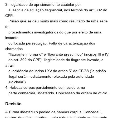
3. Ilegalidade do aprisionamento cautelar por

   ausência de situação flagrancial, nos termos do art. 302 do 
CPP.

   Prisão que se deu muito mais como resultado de uma série 
de

   procedimentos investigatórios do que por efeito de uma 
instante

   ou focada perseguição. Falta de caracterização dos 
chamados

   "flagrante impróprio" e "flagrante presumido" (incisos III e IV

   do art. 302 do CPP). Ilegitimidade do flagrante lavrado, a 
atrair

   a incidência do inciso LXV do artigo 5º da CF/88 ("a prisão

   ilegal será imediatamente relaxada pela autoridade

   judiciária").

4. Habeas corpus parcialmente conhecido e, na

   parte conhecida, indeferido. Concessão da ordem de ofício.
Decisão
A Turma indeferiu o pedido de habeas corpus. Concedeu,
porém, de ofício, a ordem, ante o defeito quanto ao flagrante,