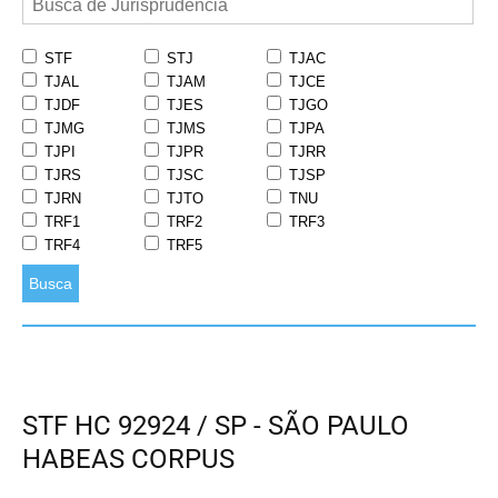
STF
STJ
TJAC
TJAL
TJAM
TJCE
TJDF
TJES
TJGO
TJMG
TJMS
TJPA
TJPI
TJPR
TJRR
TJRS
TJSC
TJSP
TJRN
TJTO
TNU
TRF1
TRF2
TRF3
TRF4
TRF5
Busca
STF HC 92924 / SP - SÃO PAULO
HABEAS CORPUS