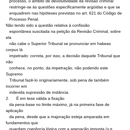
   processo, o âmbito de devolutividade da revisão criminal

   restringe-se às questões especificamente argüidas e que se

   enquadrem nas hipóteses previstas no art. 621 do Código de

   Processo Penal.

Não tendo sido a questão relativa à confissão

   espontânea suscitada na petição da Revisão Criminal, sobre 
ela

   não cabe o Superior Tribunal se pronunciar em habeas 
corpus lá

   impetrado: correta, por isso, a decisão daquele Tribunal que 
não

   conhece, no ponto, da impetração, não podendo este 
Supremo

   Tribunal fazê-lo originariamente, sob pena de também 
incorrer em

   indevida supressão de instância.

2.      É em tese válida a fixação

   da pena-base no limite máximo, já na primeira fase de 
aplicação

   da pena, desde que a majoração esteja amparada em 
fundamentos que

   guardam coerência lógica com a apenação imposta (v.g., 