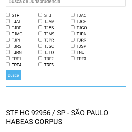
STF
STJ
TJAC
TJAL
TJAM
TJCE
TJDF
TJES
TJGO
TJMG
TJMS
TJPA
TJPI
TJPR
TJRR
TJRS
TJSC
TJSP
TJRN
TJTO
TNU
TRF1
TRF2
TRF3
TRF4
TRF5
Busca
STF HC 92956 / SP - SÃO PAULO
HABEAS CORPUS