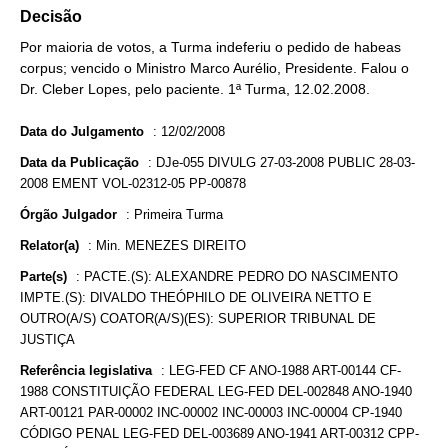
Decisão
Por maioria de votos, a Turma indeferiu o pedido de habeas
corpus; vencido o Ministro Marco Aurélio, Presidente. Falou o
Dr. Cleber Lopes, pelo paciente. 1ª Turma, 12.02.2008.
Data do Julgamento
:
12/02/2008
Data da Publicação
:
DJe-055 DIVULG 27-03-2008 PUBLIC 28-03-
2008 EMENT VOL-02312-05 PP-00878
Órgão Julgador
:
Primeira Turma
Relator(a)
:
Min. MENEZES DIREITO
Parte(s)
:
PACTE.(S): ALEXANDRE PEDRO DO NASCIMENTO
IMPTE.(S): DIVALDO THEÓPHILO DE OLIVEIRA NETTO E
OUTRO(A/S) COATOR(A/S)(ES): SUPERIOR TRIBUNAL DE
JUSTIÇA
Referência legislativa
:
LEG-FED CF ANO-1988 ART-00144 CF-
1988 CONSTITUIÇÃO FEDERAL LEG-FED DEL-002848 ANO-1940
ART-00121 PAR-00002 INC-00002 INC-00003 INC-00004 CP-1940
CÓDIGO PENAL LEG-FED DEL-003689 ANO-1941 ART-00312 CPP-