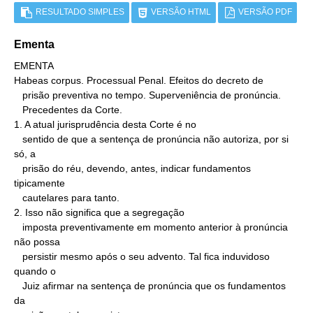
RESULTADO SIMPLES
VERSÃO HTML
VERSÃO PDF
Ementa
EMENTA

Habeas corpus. Processual Penal. Efeitos do decreto de

   prisão preventiva no tempo. Superveniência de pronúncia.

   Precedentes da Corte.

1. A atual jurisprudência desta Corte é no

   sentido de que a sentença de pronúncia não autoriza, por si 
só, a

   prisão do réu, devendo, antes, indicar fundamentos 
tipicamente

   cautelares para tanto.

2. Isso não significa que a segregação

   imposta preventivamente em momento anterior à pronúncia 
não possa

   persistir mesmo após o seu advento. Tal fica induvidoso 
quando o

   Juiz afirmar na sentença de pronúncia que os fundamentos 
da
