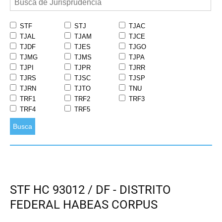
STF
STJ
TJAC
TJAL
TJAM
TJCE
TJDF
TJES
TJGO
TJMG
TJMS
TJPA
TJPI
TJPR
TJRR
TJRS
TJSC
TJSP
TJRN
TJTO
TNU
TRF1
TRF2
TRF3
TRF4
TRF5
Busca
STF HC 93012 / DF - DISTRITO
FEDERAL HABEAS CORPUS