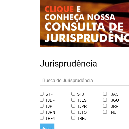
Jurisprudência
STF
STJ
TJAC
TJDF
TJES
TJGO
TJPI
TJPR
TJRR
TJRN
TJTO
TNU
TRF4
TRF5
Busca