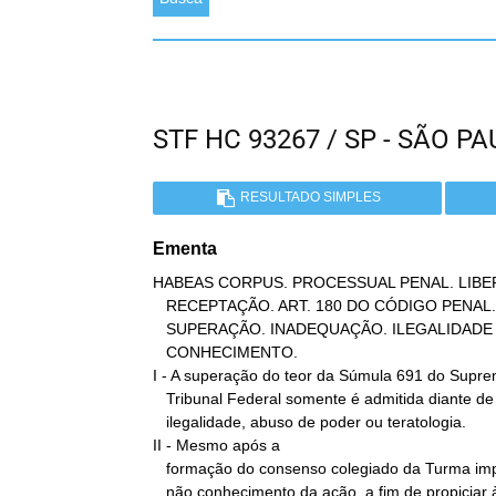
STF HC 93267 / SP - SÃO 
RESULTADO SIMPLES
Ementa
HABEAS CORPUS. PROCESSUAL PENAL. LIBER
   RECEPTAÇÃO. ART. 180 DO CÓDIGO PENAL. SÚMULA 691 DO STF.

   SUPERAÇÃO. INADEQUAÇÃO. ILEGALIDADE MANIFESTA. INOCORRÊNCIA. NÃO

   CONHECIMENTO.

I - A superação do teor da Súmula 691 do Supre
   Tribunal Federal somente é admitida diante de flagrante

   ilegalidade, abuso de poder ou teratologia.

II - Mesmo após a

   formação do consenso colegiado da Turma impetrada, recomenda-se o

   não conhecimento da ação, a fim de propiciar à parte contrapor-se
