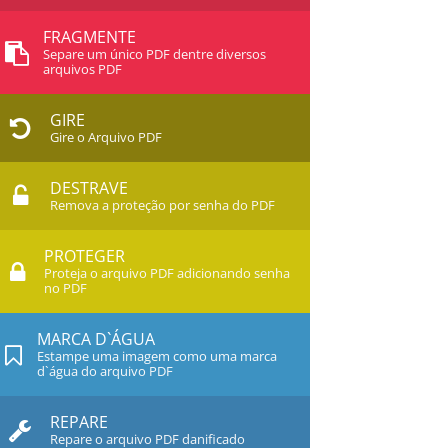
FRAGMENTE
Separe um único PDF dentre diversos
arquivos PDF
GIRE
Gire o Arquivo PDF
DESTRAVE
Remova a proteção por senha do PDF
PROTEGER
Proteja o arquivo PDF adicionando senha
no PDF
MARCA D`ÁGUA
Estampe uma imagem como uma marca
d`água do arquivo PDF
REPARE
Repare o arquivo PDF danificado