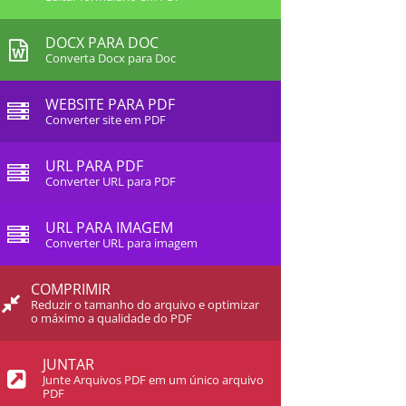
DOCX PARA DOC
Converta Docx para Doc
WEBSITE PARA PDF
Converter site em PDF
URL PARA PDF
Converter URL para PDF
URL PARA IMAGEM
Converter URL para imagem
COMPRIMIR
Reduzir o tamanho do arquivo e optimizar
o máximo a qualidade do PDF
JUNTAR
Junte Arquivos PDF em um único arquivo
PDF