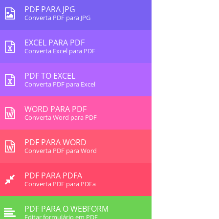
PDF PARA JPG
Converta PDF para JPG
EXCEL PARA PDF
Converta Excel para PDF
PDF TO EXCEL
Converta PDF para Excel
WORD PARA PDF
Converta Word para PDF
PDF PARA WORD
Converta PDF para Word
PDF PARA PDFA
Converta PDF para PDFa
PDF PARA O WEBFORM
Editar formulário em PDF