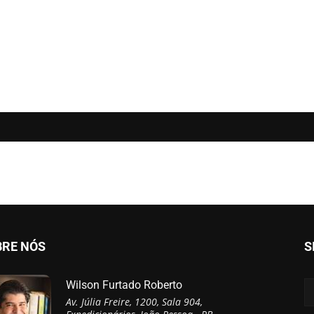
BRE NÓS
S
Wilson Furtado Roberto
Av. Júlia Freire, 1200, Sala 904,