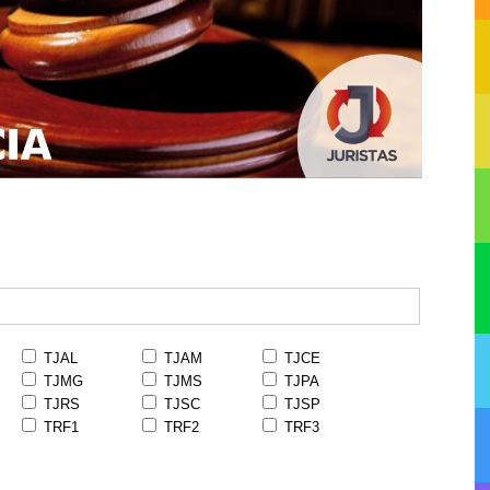
TJAL
TJAM
TJCE
TJMG
TJMS
TJPA
TJRS
TJSC
TJSP
TRF1
TRF2
TRF3