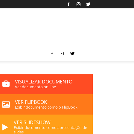
VISUALIZAR DOCUMENTO
Ver documento on-line
VER FLIPBOOK
Exibir documento como o FlipBook
VER SLIDESHOW
Exibir documento como apresentação de
slides