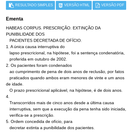
RESULTADO SIMPLES
VERSÃO HTML
VERSÃO PDF
Ementa
HABEAS CORPUS. PRESCRIÇÃO. EXTINÇÃO DA 
PUNIBILIDADE DOS

   PACIENTES DECRETADA DE OFÍCIO.

1. A única causa interruptiva do

   lapso prescricional, na hipótese, foi a sentença condenatória,

   proferida em outubro de 2002.

2. Os pacientes foram condenados

   ao cumprimento de pena de dois anos de reclusão, por fatos

   praticados quando ambos eram menores de vinte e um anos 
de idade.

   O prazo prescricional aplicável, na hipótese, é de dois anos.

4.

   Transcorridos mais de cinco anos desde a última causa

   interruptiva, sem que a execução da pena tenha sido iniciada,

   verifica-se a prescrição.

5. Ordem concedida de ofício, para

   decretar extinta a punibilidade dos pacientes.