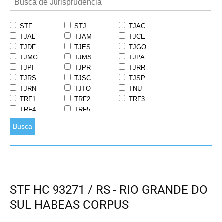
STF
STJ
TJAC
TJAL
TJAM
TJCE
TJDF
TJES
TJGO
TJMG
TJMS
TJPA
TJPI
TJPR
TJRR
TJRS
TJSC
TJSP
TJRN
TJTO
TNU
TRF1
TRF2
TRF3
TRF4
TRF5
Busca
STF HC 93271 / RS - RIO GRANDE DO
SUL HABEAS CORPUS