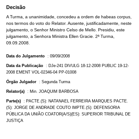
Decisão
A Turma, a unanimidade, concedeu a ordem de habeas corpus,
nos termos do voto do Relator. Ausente, justificadamente, neste
julgamento, o Senhor Ministro Celso de Mello. Presidiu, este
julgamento, a Senhora Ministra Ellen Gracie. 2ª Turma,
09.09.2008.
Data do Julgamento
:
09/09/2008
Data da Publicação
:
DJe-241 DIVULG 18-12-2008 PUBLIC 19-12-
2008 EMENT VOL-02346-04 PP-01008
Órgão Julgador
:
Segunda Turma
Relator(a)
:
Min. JOAQUIM BARBOSA
Parte(s)
:
PACTE.(S): NATANAEL FERREIRA MARQUES PACTE.
(S): JORGE DE ANDRADE COUTO IMPTE.(S): DEFENSORIA
PÚBLICA DA UNIÃO COATOR(A/S)(ES): SUPERIOR TRIBUNAL DE
JUSTIÇA