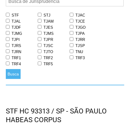
STF
STJ
TJAC
TJAL
TJAM
TJCE
TJDF
TJES
TJGO
TJMG
TJMS
TJPA
TJPI
TJPR
TJRR
TJRS
TJSC
TJSP
TJRN
TJTO
TNU
TRF1
TRF2
TRF3
TRF4
TRF5
Busca
STF HC 93313 / SP - SÃO PAULO
HABEAS CORPUS