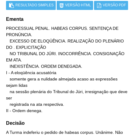
RESULTADO SIMPLES
VERSÃO HTML
VERSÃO PDF
Ementa
PROCESSUAL PENAL. HABEAS CORPUS. SENTENÇA DE 
PRONÚNCIA.

   EXCESSO DE ELOQÜÊNCIA. REALIZAÇÃO DO PLENÁRIO 
DO . EXPLICITAÇÃO

   NO TRIBUNAL DO JÚRI. INOCORRÊNCIA. CONSIGNAÇÃO 
EM ATA.

   INEXISTÊNCIA. ORDEM DENEGADA.

I - A eloqüência acusatória

   somente gera a nulidade almejada acaso as expressões 
sejam lidas

   na sessão plenária do Tribunal do Júri, irresignação que deve 
ser

   registrada na ata respectiva.

II - Ordem denega.
Decisão
A Turma indeferiu o pedido de habeas corpus. Unânime. Não