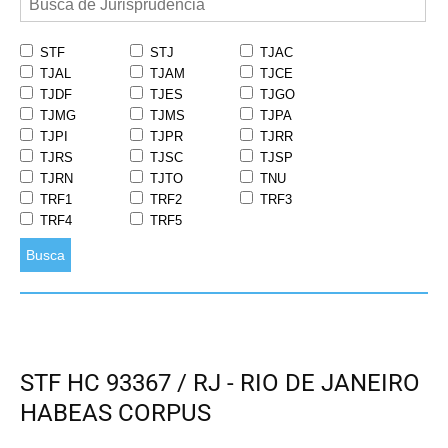
STF
STJ
TJAC
TJAL
TJAM
TJCE
TJDF
TJES
TJGO
TJMG
TJMS
TJPA
TJPI
TJPR
TJRR
TJRS
TJSC
TJSP
TJRN
TJTO
TNU
TRF1
TRF2
TRF3
TRF4
TRF5
Busca
STF HC 93367 / RJ - RIO DE JANEIRO
HABEAS CORPUS