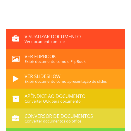
VISUALIZAR DOCUMENTO
Ver documento on-line
VER FLIPBOOK
Exibir documento como o FlipBook
VER SLIDESHOW
Exibir documento como apresentação de slides
APÊNDICE AO DOCUMENTO:
Converter OCR para documento
CONVERSOR DE DOCUMENTOS
Converter documentos do office