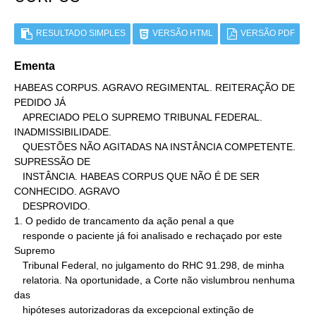
RESULTADO SIMPLES
VERSÃO HTML
VERSÃO PDF
Ementa
HABEAS CORPUS. AGRAVO REGIMENTAL. REITERAÇÃO DE 
PEDIDO JÁ

   APRECIADO PELO SUPREMO TRIBUNAL FEDERAL.  
INADMISSIBILIDADE.

   QUESTÕES NÃO AGITADAS NA INSTÂNCIA COMPETENTE. 
SUPRESSÃO DE

   INSTÂNCIA. HABEAS CORPUS QUE NÃO É DE SER 
CONHECIDO. AGRAVO

   DESPROVIDO.

1. O pedido de trancamento da ação penal a que

   responde o paciente já foi analisado e rechaçado por este 
Supremo

   Tribunal Federal, no julgamento do RHC 91.298, de minha

   relatoria. Na oportunidade, a Corte não vislumbrou nenhuma 
das

   hipóteses autorizadoras da excepcional extinção de
