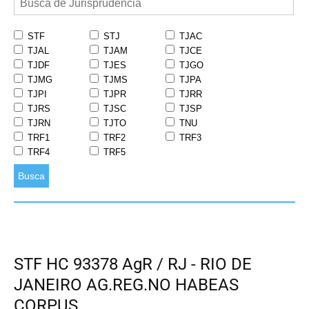
STF
STJ
TJAC
TJAL
TJAM
TJCE
TJDF
TJES
TJGO
TJMG
TJMS
TJPA
TJPI
TJPR
TJRR
TJRS
TJSC
TJSP
TJRN
TJTO
TNU
TRF1
TRF2
TRF3
TRF4
TRF5
Busca
STF HC 93378 AgR / RJ - RIO DE
JANEIRO AG.REG.NO HABEAS
CORPUS