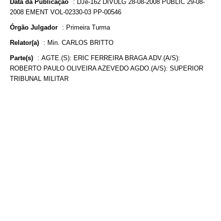
Data da Publicação
:
DJe-162 DIVULG 28-08-2008 PUBLIC 29-08-
2008 EMENT VOL-02330-03 PP-00546
Órgão Julgador
:
Primeira Turma
Relator(a)
:
Min. CARLOS BRITTO
Parte(s)
:
AGTE.(S): ERIC FERREIRA BRAGA ADV.(A/S):
ROBERTO PAULO OLIVEIRA AZEVEDO AGDO.(A/S): SUPERIOR
TRIBUNAL MILITAR